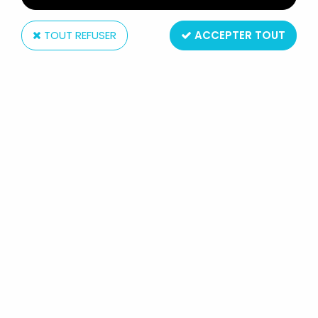
TOUT REFUSER
ACCEPTER TOUT
Popy
SPACE BATTLESHIP YAMATO -
SPACE CRUISER YAMATO - POPY Y-
1