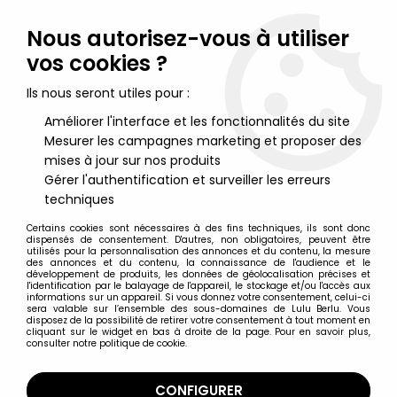
Lulu Berlu, la référence dans l'univers du jouet vintage en
France - Vente à l'international
Nous autorisez-vous à utiliser
vos cookies ?
0
Ils nous seront utiles pour :
Améliorer l'interface et les fonctionnalités du site
Mesurer les campagnes marketing et proposer des
Accueil
>
Space Battleship Yamato - Star Blazers
>
Space
Battleship Yamato - Space Cruiser Yamato - Popy Y-1
mises à jour sur nos produits
Gérer l'authentification et surveiller les erreurs
techniques
Certains cookies sont nécessaires à des fins techniques, ils sont donc
dispensés de consentement. D'autres, non obligatoires, peuvent être
utilisés pour la personnalisation des annonces et du contenu, la mesure
des annonces et du contenu, la connaissance de l'audience et le
développement de produits, les données de géolocalisation précises et
l'identification par le balayage de l'appareil, le stockage et/ou l'accès aux
informations sur un appareil. Si vous donnez votre consentement, celui-ci
sera valable sur l’ensemble des sous-domaines de Lulu Berlu. Vous
disposez de la possibilité de retirer votre consentement à tout moment en
cliquant sur le widget en bas à droite de la page. Pour en savoir plus,
consulter notre politique de cookie.
CONFIGURER