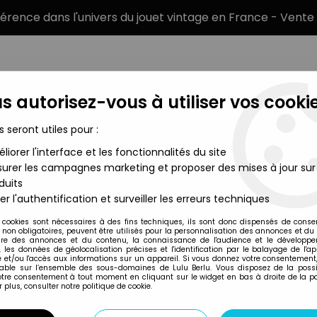
éférence dans l'univers du jouet vintage en France - Vente 
s autorisez-vous à utiliser vos cookie
s seront utiles pour :
liorer l'interface et les fonctionnalités du site
MARQUES
TYPE DE PRODUIT
PRÉCOMM
urer les campagnes marketing et proposer des mises à jour sur
duits
leship Yamato - Yuki Mori (uniforme) - Statue pvc - Taito
er l'authentification et surveiller les erreurs techniques
Taito
 cookies sont nécessaires à des fins techniques, ils sont donc dispensés de cons
, non obligatoires, peuvent être utilisés pour la personnalisation des annonces et du
SPACE BATTLESHIP
re des annonces et du contenu, la connaissance de l'audience et le développ
, les données de géolocalisation précises et l'identification par le balayage de l'app
STATUE PVC - TAI
 et/ou l'accès aux informations sur un appareil. Si vous donnez votre consentement,
lable sur l’ensemble des sous-domaines de Lulu Berlu. Vous disposez de la possib
votre consentement à tout moment en cliquant sur le widget en bas à droite de la p
 plus, consulter notre politique de cookie.
Réf. :
REF42514