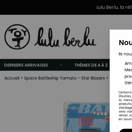
Lulu Berlu, la r
Nou
Ils nou
Amé
DERNIERS ARRIVAGES
THÈMES DE A À Z
Mes
pro
Accueil
>
Space Battleship Yamato - Star Blazers
>
Space Batt
Gér
Certains
D'autres
la mesu
produits
stockage
sera va
retirer 
en savoir