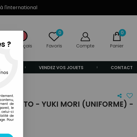
à l'international
0
0
s ?
Français
Favoris
Compte
Panier
ANDE
VENDEZ VOS JOUETS
CONTACT
 nos
entement.
 contenu,
 YAMATO - YUKI MORI (UNIFORME) -
ement de
areil, le
TO
 celui-ci
ilité de
age. Pour