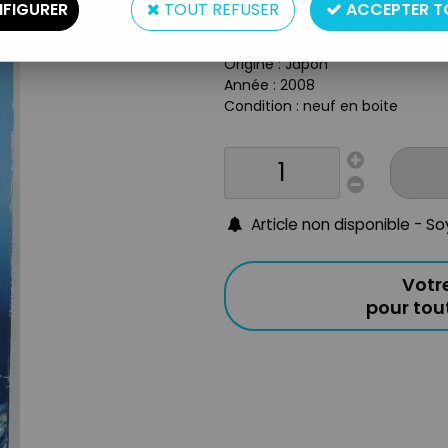
Type : statuette
FIGURER
TOUT REFUSER
ACCEPTER T
Matière : plastique
Taille : 20cm
Origine : Japon
Année : 2008
Condition : neuf en boite
Article non disponible - S
Votr
pour to