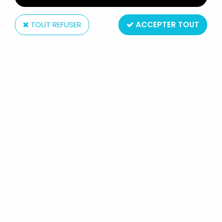
TOUT REFUSER
ACCEPTER TOUT
Greantori (Editions)
SPECIAL ULYSSE 31 N°09 : CALYPSO
Réf. :
REF4070
Type : bande dessinée
Format : 21x28 cm - 48 pages couleur
Année : 1981
Origine : France