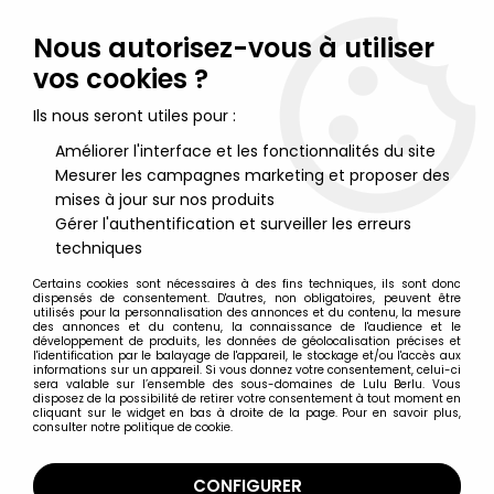
Lulu Berlu, la référence dans l'univers du jouet vintage en
France - Vente à l'international
Nous autorisez-vous à utiliser
vos cookies ?
0
Ils nous seront utiles pour :
Améliorer l'interface et les fonctionnalités du site
Mesurer les campagnes marketing et proposer des
Accueil
>
Ulysse 31
>
Ulysse 31 Merchandising
>
Special Ulysse 31
N°09 : Calypso
mises à jour sur nos produits
Gérer l'authentification et surveiller les erreurs
techniques
Certains cookies sont nécessaires à des fins techniques, ils sont donc
dispensés de consentement. D'autres, non obligatoires, peuvent être
utilisés pour la personnalisation des annonces et du contenu, la mesure
des annonces et du contenu, la connaissance de l'audience et le
développement de produits, les données de géolocalisation précises et
l'identification par le balayage de l'appareil, le stockage et/ou l'accès aux
informations sur un appareil. Si vous donnez votre consentement, celui-ci
sera valable sur l’ensemble des sous-domaines de Lulu Berlu. Vous
disposez de la possibilité de retirer votre consentement à tout moment en
cliquant sur le widget en bas à droite de la page. Pour en savoir plus,
consulter notre politique de cookie.
CONFIGURER