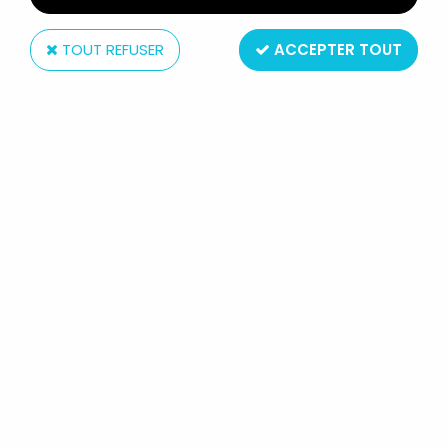
TOUT REFUSER
ACCEPTER TOUT
A.H.I.
SPIDER-MAN - A.H.I. -
SPIDERBUGGY RADIO COMMANDÉE