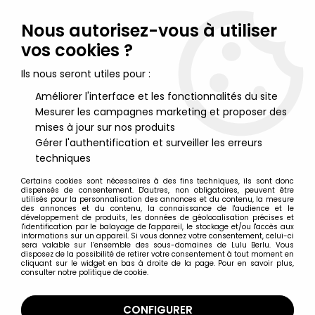
Lulu Berlu, la référence dans l'univers du jouet vintage en
France - Vente à l'international
Nous autorisez-vous à utiliser
vos cookies ?
0
Ils nous seront utiles pour :
Améliorer l'interface et les fonctionnalités du site
Mesurer les campagnes marketing et proposer des
Accueil
>
Marvel Super Héros
>
Spider-Man
>
Spider-Man Vintage
>
Spider-Man - A.H.I. - SpiderBuggy Radio
mises à jour sur nos produits
Commandée (neuve en boite)
Gérer l'authentification et surveiller les erreurs
techniques
Certains cookies sont nécessaires à des fins techniques, ils sont donc
dispensés de consentement. D'autres, non obligatoires, peuvent être
utilisés pour la personnalisation des annonces et du contenu, la mesure
des annonces et du contenu, la connaissance de l'audience et le
développement de produits, les données de géolocalisation précises et
l'identification par le balayage de l'appareil, le stockage et/ou l'accès aux
informations sur un appareil. Si vous donnez votre consentement, celui-ci
sera valable sur l’ensemble des sous-domaines de Lulu Berlu. Vous
disposez de la possibilité de retirer votre consentement à tout moment en
cliquant sur le widget en bas à droite de la page. Pour en savoir plus,
consulter notre politique de cookie.
CONFIGURER