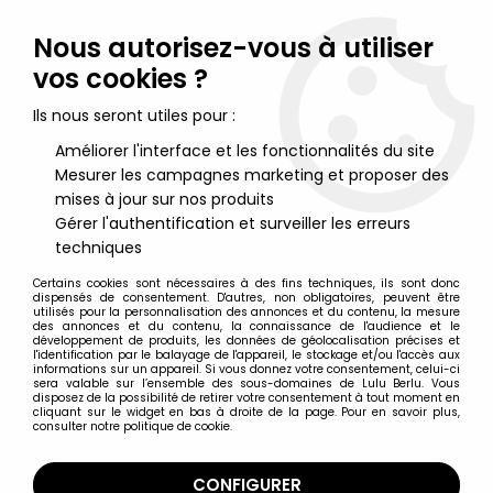
Lulu Berlu, la référence dans l'univers du jouet vintage en
France - Vente à l'international
Nous autorisez-vous à utiliser
vos cookies ?
0
Ils nous seront utiles pour :
Améliorer l'interface et les fonctionnalités du site
Mesurer les campagnes marketing et proposer des
Accueil
>
Marvel Super Héros
>
Spider-Man
>
Spider-Man BD & Séries animées
>
Spider-Man - Série Animée -
mises à jour sur nos produits
Rhino
Gérer l'authentification et surveiller les erreurs
techniques
Certains cookies sont nécessaires à des fins techniques, ils sont donc
dispensés de consentement. D'autres, non obligatoires, peuvent être
utilisés pour la personnalisation des annonces et du contenu, la mesure
des annonces et du contenu, la connaissance de l'audience et le
développement de produits, les données de géolocalisation précises et
l'identification par le balayage de l'appareil, le stockage et/ou l'accès aux
informations sur un appareil. Si vous donnez votre consentement, celui-ci
sera valable sur l’ensemble des sous-domaines de Lulu Berlu. Vous
disposez de la possibilité de retirer votre consentement à tout moment en
cliquant sur le widget en bas à droite de la page. Pour en savoir plus,
consulter notre politique de cookie.
CONFIGURER