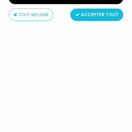
TOUT REFUSER
ACCEPTER TOUT
Toy Biz
SPIDER-MAN - SÉRIE ANIMÉE -
RHINO
Réf. :
AR0004764
Type : Figurine Articulée