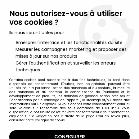
Lulu Berlu, la référence dans l'univers du jouet vintage en
France - Vente à l'international
Nous autorisez-vous à utiliser
vos cookies ?
0
Ils nous seront utiles pour :
Améliorer l'interface et les fonctionnalités du site
Mesurer les campagnes marketing et proposer des
Accueil
>
Spiral Zone
>
Spiral Zone Bandai - Hyper Boxer Recon
Type + Figure Type2 (Brown)
mises à jour sur nos produits
Gérer l'authentification et surveiller les erreurs
techniques
Certains cookies sont nécessaires à des fins techniques, ils sont donc
dispensés de consentement. D'autres, non obligatoires, peuvent être
utilisés pour la personnalisation des annonces et du contenu, la mesure
des annonces et du contenu, la connaissance de l'audience et le
développement de produits, les données de géolocalisation précises et
l'identification par le balayage de l'appareil, le stockage et/ou l'accès aux
informations sur un appareil. Si vous donnez votre consentement, celui-ci
sera valable sur l’ensemble des sous-domaines de Lulu Berlu. Vous
disposez de la possibilité de retirer votre consentement à tout moment en
cliquant sur le widget en bas à droite de la page. Pour en savoir plus,
consulter notre politique de cookie.
CONFIGURER