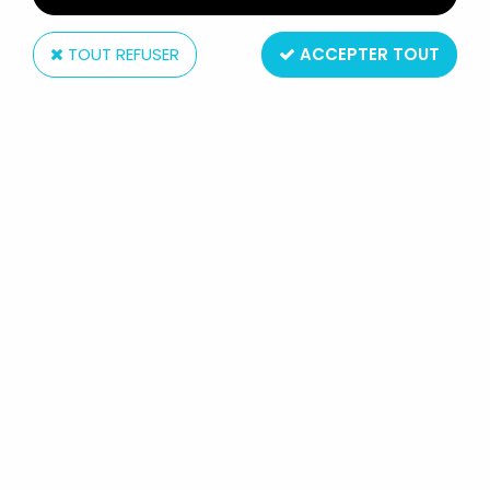
TOUT REFUSER
ACCEPTER TOUT
Bandai
SPIRAL ZONE BANDAI - HYPER
BOXER RECON TYPE + FIGURE TYPE2
(BROWN)