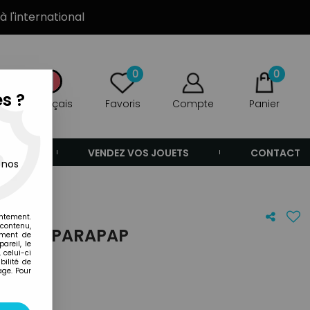
à l'international
0
0
s ?
Français
Favoris
Compte
Panier
ANDE
VENDEZ VOS JOUETS
CONTACT
 nos
entement.
 contenu,
OTTO PAPARAPAP
ement de
areil, le
 celui-ci
ilité de
age. Pour