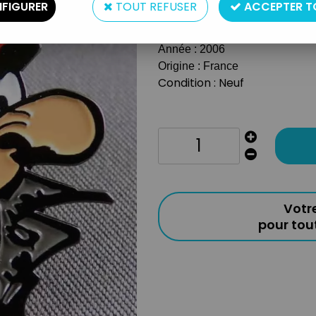
FIGURER
TOUT REFUSER
ACCEPTER T
Taille : 3,5cm
Matière : Métal
Année : 2006
Origine : France
Condition : Neuf
Votr
pour to