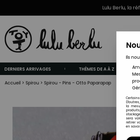
Lulu Berlu, la r
Nou
Ils nou
Amé
DERNIERS ARRIVAGES
THÈMES DE A À Z
Mes
pro
Accueil
>
Spirou
>
Spirou - Pins - Otto Paparapap
Gér
Certains
D'autres
la mesu
produits
stockage
sera va
retirer 
en savoir