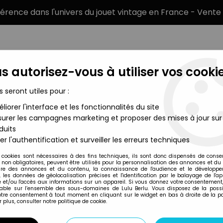
éférence dans l'univers du jouet vintage en France - Vente 
s autorisez-vous à utiliser vos cookie
s seront utiles pour :
liorer l'interface et les fonctionnalités du site
MARQUES
TYPE DE PRODUIT
PRÉCOMM
urer les campagnes marketing et proposer des mises à jour sur
duits
er l'authentification et surveiller les erreurs techniques
Atlas
 cookies sont nécessaires à des fins techniques, ils sont donc dispensés de cons
, non obligatoires, peuvent être utilisés pour la personnalisation des annonces et du
SPIROU - PINS - 
re des annonces et du contenu, la connaissance de l'audience et le développ
, les données de géolocalisation précises et l'identification par le balayage de l'app
4
,
99
€
TTC
 et/ou l'accès aux informations sur un appareil. Si vous donnez votre consentement,
lable sur l’ensemble des sous-domaines de Lulu Berlu. Vous disposez de la possib
votre consentement à tout moment en cliquant sur le widget en bas à droite de la p
 plus, consulter notre politique de cookie.
Réf. :
AR0042867
Type : Pins