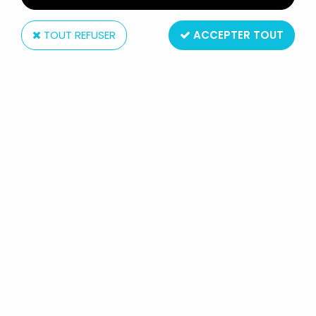
TOUT REFUSER
ACCEPTER TOUT
Atlas
SPIROU - VÉHICULE EDITIONS ATLAS
- LA PANHARD DYNA Z 1954 DE
SPIROU ET LES HOMMES BULLES