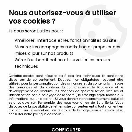
Lulu Berlu, la référence dans l'univers du jouet vintage en
France - Vente à l'international
Nous autorisez-vous à utiliser
vos cookies ?
0
Ils nous seront utiles pour :
Améliorer l'interface et les fonctionnalités du site
Mesurer les campagnes marketing et proposer des
Accueil
>
Spirou
>
Spirou - Véhicule Editions Atlas - La Panhard
Dyna Z 1954 de Spirou et les Hommes Bulles
mises à jour sur nos produits
Gérer l'authentification et surveiller les erreurs
techniques
Certains cookies sont nécessaires à des fins techniques, ils sont donc
dispensés de consentement. D'autres, non obligatoires, peuvent être
utilisés pour la personnalisation des annonces et du contenu, la mesure
des annonces et du contenu, la connaissance de l'audience et le
développement de produits, les données de géolocalisation précises et
l'identification par le balayage de l'appareil, le stockage et/ou l'accès aux
informations sur un appareil. Si vous donnez votre consentement, celui-ci
sera valable sur l’ensemble des sous-domaines de Lulu Berlu. Vous
disposez de la possibilité de retirer votre consentement à tout moment en
cliquant sur le widget en bas à droite de la page. Pour en savoir plus,
consulter notre politique de cookie.
CONFIGURER