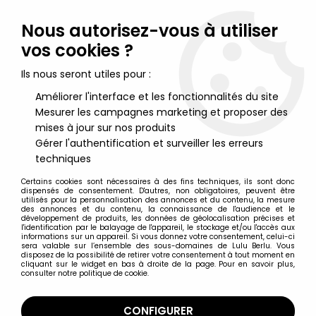
Lulu Berlu, la référence dans l'univers du jouet vintage en
France - Vente à l'international
Nous autorisez-vous à utiliser
vos cookies ?
0
Ils nous seront utiles pour :
Améliorer l'interface et les fonctionnalités du site
Mesurer les campagnes marketing et proposer des
Accueil
>
Star Team
>
Star Team - Ideal Toys / Arxon 1978 - ZEM-
21
mises à jour sur nos produits
Gérer l'authentification et surveiller les erreurs
techniques
Certains cookies sont nécessaires à des fins techniques, ils sont donc
dispensés de consentement. D'autres, non obligatoires, peuvent être
utilisés pour la personnalisation des annonces et du contenu, la mesure
des annonces et du contenu, la connaissance de l'audience et le
développement de produits, les données de géolocalisation précises et
l'identification par le balayage de l'appareil, le stockage et/ou l'accès aux
informations sur un appareil. Si vous donnez votre consentement, celui-ci
sera valable sur l’ensemble des sous-domaines de Lulu Berlu. Vous
disposez de la possibilité de retirer votre consentement à tout moment en
cliquant sur le widget en bas à droite de la page. Pour en savoir plus,
consulter notre politique de cookie.
CONFIGURER