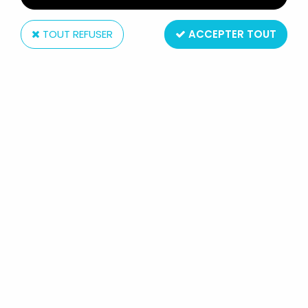
TOUT REFUSER
ACCEPTER TOUT
Ideal
STAR TEAM - IDEAL TOYS / ARXON
1978 - ZEM-21