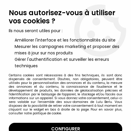
Lulu Berlu, la référence dans l'univers du jouet vintage en
France - Vente à l'international
Nous autorisez-vous à utiliser
vos cookies ?
0
Ils nous seront utiles pour :
Améliorer l'interface et les fonctionnalités du site
Mesurer les campagnes marketing et proposer des
Accueil
>
Star Trek
>
Star Trek par Furuta
>
Star Trek Federation
Ships & Alien Ships Collect. - Furuta - Spock (Alpha Series 05)
mises à jour sur nos produits
Gérer l'authentification et surveiller les erreurs
techniques
Certains cookies sont nécessaires à des fins techniques, ils sont donc
dispensés de consentement. D'autres, non obligatoires, peuvent être
utilisés pour la personnalisation des annonces et du contenu, la mesure
des annonces et du contenu, la connaissance de l'audience et le
développement de produits, les données de géolocalisation précises et
l'identification par le balayage de l'appareil, le stockage et/ou l'accès aux
informations sur un appareil. Si vous donnez votre consentement, celui-ci
sera valable sur l’ensemble des sous-domaines de Lulu Berlu. Vous
disposez de la possibilité de retirer votre consentement à tout moment en
cliquant sur le widget en bas à droite de la page. Pour en savoir plus,
consulter notre politique de cookie.
CONFIGURER