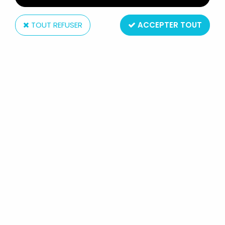
TOUT REFUSER
ACCEPTER TOUT
Furuta
STAR TREK FEDERATION SHIPS &
ALIEN SHIPS COLLECT. - FURUTA -
SPOCK (ALPHA SERIES 05)