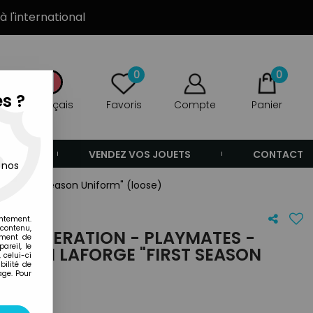
à l'international
0
0
s ?
Français
Favoris
Compte
Panier
ANDE
VENDEZ VOS JOUETS
CONTACT
 nos
ge "First Season Uniform" (loose)
entement.
 contenu,
XT GENERATION - PLAYMATES -
ement de
areil, le
GEORDI LAFORGE "FIRST SEASON
 celui-ci
ilité de
)
age. Pour