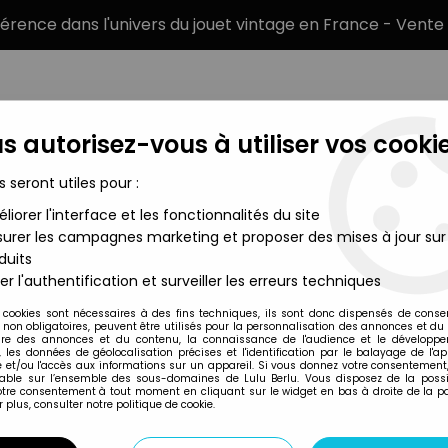
éférence dans l'univers du jouet vintage en France - Vente 
s autorisez-vous à utiliser vos cookie
s seront utiles pour :
liorer l'interface et les fonctionnalités du site
MARQUES
TYPE DE PRODUIT
PRÉCOMM
urer les campagnes marketing et proposer des mises à jour sur
duits
 The Next Generation - Playmates - Lieutenant (JG) Geordi LaFor
er l'authentification et surveiller les erreurs techniques
Playmates
 cookies sont nécessaires à des fins techniques, ils sont donc dispensés de cons
, non obligatoires, peuvent être utilisés pour la personnalisation des annonces et du
STAR TREK THE NE
re des annonces et du contenu, la connaissance de l'audience et le développ
, les données de géolocalisation précises et l'identification par le balayage de l'app
LIEUTENANT (JG) 
 et/ou l'accès aux informations sur un appareil. Si vous donnez votre consentement,
lable sur l’ensemble des sous-domaines de Lulu Berlu. Vous disposez de la possib
UNIFORM" (LOOSE
votre consentement à tout moment en cliquant sur le widget en bas à droite de la p
 plus, consulter notre politique de cookie.
19
,
99
€
TTC