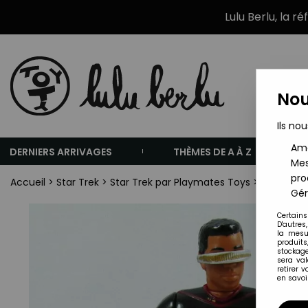
Lulu Berlu, la r
Nou
Ils nou
Amé
DERNIERS ARRIVAGES
THÈMES DE A À Z
Mes
pro
Accueil
>
Star Trek
>
Star Trek par Playmates Toys
>
Star Trek
Gér
Certains
D'autres
la mesu
produits
stockage
sera va
retirer 
en savoir