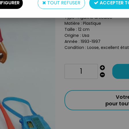
FIGURER
TOUT REFUSER
ACCEPTER T
Réf. :
AR0047954
Type : Figurine articulée
Matière : Plastique
Taille : 12 cm
Origine : Usa
Année : 1993-1997
Condition : Loose, excellent état
Votr
pour to