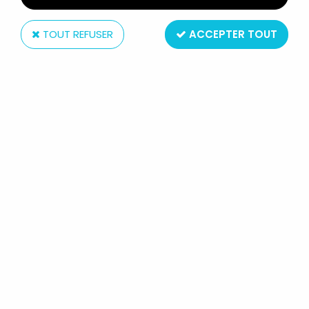
TOUT REFUSER
ACCEPTER TOUT
Art Asylum
STAR TREK THE ORIGINAL SERIES -
ART ASYLUM - CAPTAIN JAMES T.
KIRK
Réf. :
REF5372
Type : figurine articulée
Matière : plastique