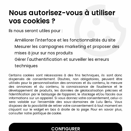
Lulu Berlu, la référence dans l'univers du jouet vintage en
France - Vente à l'international
Nous autorisez-vous à utiliser
vos cookies ?
0
Ils nous seront utiles pour :
Améliorer l'interface et les fonctionnalités du site
Mesurer les campagnes marketing et proposer des
Accueil
>
Star Trek
>
Star Trek par Diamond & Art Asylum
>
Star
Trek The Original Series - Art Asylum - Captain James T. Kirk
mises à jour sur nos produits
Gérer l'authentification et surveiller les erreurs
techniques
Certains cookies sont nécessaires à des fins techniques, ils sont donc
dispensés de consentement. D'autres, non obligatoires, peuvent être
utilisés pour la personnalisation des annonces et du contenu, la mesure
des annonces et du contenu, la connaissance de l'audience et le
développement de produits, les données de géolocalisation précises et
l'identification par le balayage de l'appareil, le stockage et/ou l'accès aux
informations sur un appareil. Si vous donnez votre consentement, celui-ci
sera valable sur l’ensemble des sous-domaines de Lulu Berlu. Vous
disposez de la possibilité de retirer votre consentement à tout moment en
cliquant sur le widget en bas à droite de la page. Pour en savoir plus,
consulter notre politique de cookie.
CONFIGURER