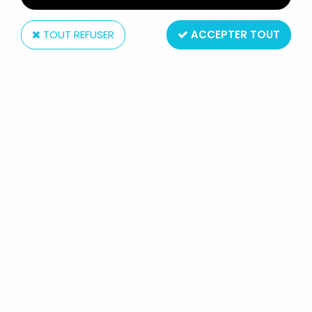
TOUT REFUSER
ACCEPTER TOUT
Art Asylum
STAR TREK THE ORIGINAL SERIES -
ART ASYLUM - SET DE 9 FIGURINES :
KIRK, SPOCK, UHURA, MCCOY,
SCOTTY, SULU, CHEKOV, PIKE
(LOOSE)