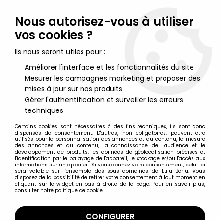
Lulu Berlu, la référence dans l'univers du jouet vintage en
France - Vente à l'international
Nous autorisez-vous à utiliser
vos cookies ?
0
Ils nous seront utiles pour :
Améliorer l'interface et les fonctionnalités du site
Mesurer les campagnes marketing et proposer des
Accueil
>
Star Trek
>
Star Trek par Diamond & Art Asylum
>
Star
Trek The Original Series - Art Asylum - Set de 9 figurines : Kirk,
mises à jour sur nos produits
Spock, Uhura, McCoy, Scotty, Sulu, Chekov, Pike (loose)
Gérer l'authentification et surveiller les erreurs
techniques
Certains cookies sont nécessaires à des fins techniques, ils sont donc
dispensés de consentement. D'autres, non obligatoires, peuvent être
utilisés pour la personnalisation des annonces et du contenu, la mesure
des annonces et du contenu, la connaissance de l'audience et le
développement de produits, les données de géolocalisation précises et
l'identification par le balayage de l'appareil, le stockage et/ou l'accès aux
informations sur un appareil. Si vous donnez votre consentement, celui-ci
sera valable sur l’ensemble des sous-domaines de Lulu Berlu. Vous
disposez de la possibilité de retirer votre consentement à tout moment en
cliquant sur le widget en bas à droite de la page. Pour en savoir plus,
consulter notre politique de cookie.
CONFIGURER