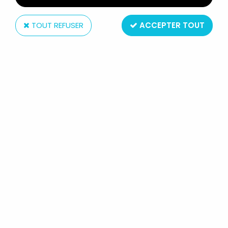
TOUT REFUSER
ACCEPTER TOUT
H.C.Ford
STAR WARS 1982 - CRAYONS
MULTICOLOR H.C. FORD - DARTH