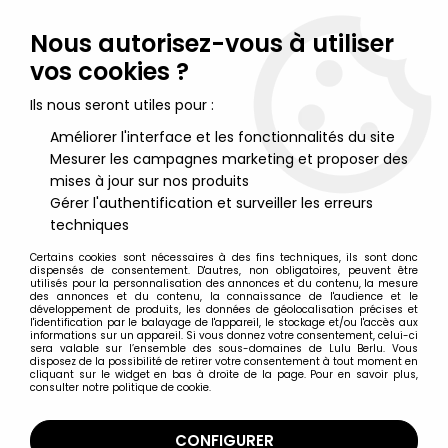
Lulu Berlu, la référence dans l'univers du jouet vintage en
France - Vente à l'international
Nous autorisez-vous à utiliser
vos cookies ?
0
Ils nous seront utiles pour :
Améliorer l'interface et les fonctionnalités du site
Mesurer les campagnes marketing et proposer des
Accueil
>
Star Wars Vintage - 1977 à 1994
>
Star Wars Vintage Merchandising
>
Star Wars 1982 - Crayons
mises à jour sur nos produits
Multicolor H.C. Ford - Darth Vader & Stormtrooper
Gérer l'authentification et surveiller les erreurs
techniques
Certains cookies sont nécessaires à des fins techniques, ils sont donc
dispensés de consentement. D'autres, non obligatoires, peuvent être
utilisés pour la personnalisation des annonces et du contenu, la mesure
des annonces et du contenu, la connaissance de l'audience et le
développement de produits, les données de géolocalisation précises et
l'identification par le balayage de l'appareil, le stockage et/ou l'accès aux
informations sur un appareil. Si vous donnez votre consentement, celui-ci
sera valable sur l’ensemble des sous-domaines de Lulu Berlu. Vous
disposez de la possibilité de retirer votre consentement à tout moment en
cliquant sur le widget en bas à droite de la page. Pour en savoir plus,
consulter notre politique de cookie.
CONFIGURER