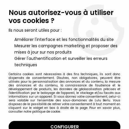
Lulu Berlu, la référence dans l'univers du jouet vintage en
France - Vente à l'international
Nous autorisez-vous à utiliser
vos cookies ?
0
Ils nous seront utiles pour :
Améliorer l'interface et les fonctionnalités du site
Mesurer les campagnes marketing et proposer des
Accueil
>
Type de produit
>
Figurines Articulées
>
Star Wars (30th
Anniversary) - Hasbro - The Max Rebo Band (Jabba's Palace
mises à jour sur nos produits
Musicians)
Gérer l'authentification et surveiller les erreurs
techniques
Certains cookies sont nécessaires à des fins techniques, ils sont donc
dispensés de consentement. D'autres, non obligatoires, peuvent être
utilisés pour la personnalisation des annonces et du contenu, la mesure
des annonces et du contenu, la connaissance de l'audience et le
développement de produits, les données de géolocalisation précises et
l'identification par le balayage de l'appareil, le stockage et/ou l'accès aux
informations sur un appareil. Si vous donnez votre consentement, celui-ci
sera valable sur l’ensemble des sous-domaines de Lulu Berlu. Vous
disposez de la possibilité de retirer votre consentement à tout moment en
cliquant sur le widget en bas à droite de la page. Pour en savoir plus,
consulter notre politique de cookie.
CONFIGURER