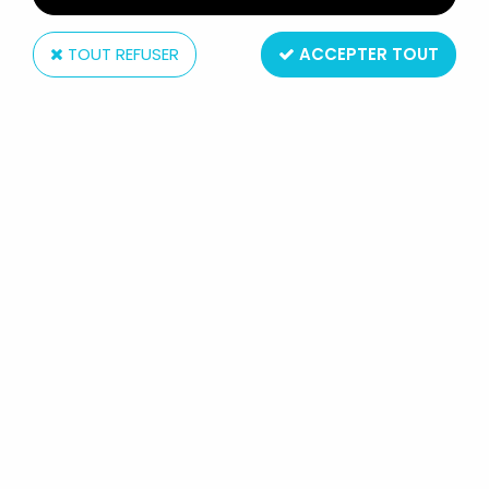
TOUT REFUSER
ACCEPTER TOUT
Hasbro
STAR WARS (30TH ANNIVERSARY) -
HASBRO - THE MAX REBO BAND