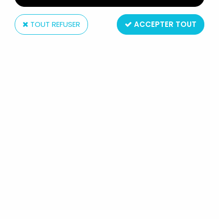
TOUT REFUSER
ACCEPTER TOUT
Hasbro
STAR WARS - #20 BASTILA SHAN -
THE BLACK SERIES
Réf. :
AR0003361
Type : Figurine articulée
Taille : 10cm