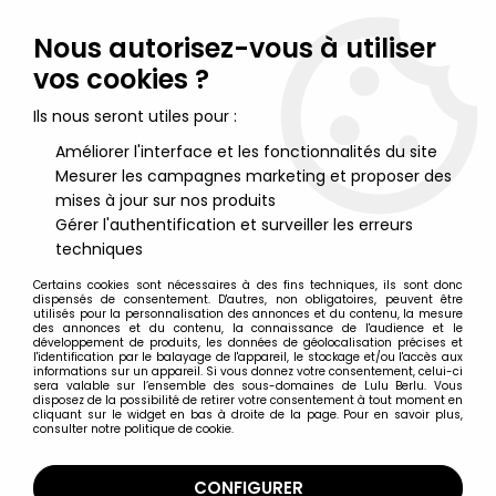
Lulu Berlu, la référence dans l'univers du jouet vintage en
France - Vente à l'international
Nous autorisez-vous à utiliser
vos cookies ?
0
Ils nous seront utiles pour :
Améliorer l'interface et les fonctionnalités du site
Mesurer les campagnes marketing et proposer des
Accueil
>
Star Wars Moderne (1995 et +)
>
2013/2016 - Star Wars The Black Series 10cm
>
Star Wars - #20
mises à jour sur nos produits
Bastila Shan - The Black Series
Gérer l'authentification et surveiller les erreurs
techniques
Certains cookies sont nécessaires à des fins techniques, ils sont donc
dispensés de consentement. D'autres, non obligatoires, peuvent être
utilisés pour la personnalisation des annonces et du contenu, la mesure
des annonces et du contenu, la connaissance de l'audience et le
développement de produits, les données de géolocalisation précises et
l'identification par le balayage de l'appareil, le stockage et/ou l'accès aux
informations sur un appareil. Si vous donnez votre consentement, celui-ci
sera valable sur l’ensemble des sous-domaines de Lulu Berlu. Vous
disposez de la possibilité de retirer votre consentement à tout moment en
cliquant sur le widget en bas à droite de la page. Pour en savoir plus,
consulter notre politique de cookie.
CONFIGURER