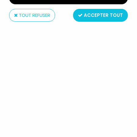
TOUT REFUSER
ACCEPTER TOUT
Hasbro
STAR WARS ACTION COLLECTION -
HASBRO - PONDA BABA