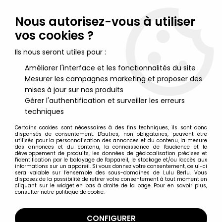
Lulu Berlu, la référence dans l'univers du jouet vintage en
France - Vente à l'international
Nous autorisez-vous à utiliser
vos cookies ?
0
Ils nous seront utiles pour :
Améliorer l'interface et les fonctionnalités du site
Mesurer les campagnes marketing et proposer des
Accueil
>
Star Wars Moderne (1995 et +)
>
Star Wars Figurines 30cm et +
>
Star Wars Action Collection -
mises à jour sur nos produits
Hasbro - Ponda Baba
Gérer l'authentification et surveiller les erreurs
techniques
Certains cookies sont nécessaires à des fins techniques, ils sont donc
dispensés de consentement. D'autres, non obligatoires, peuvent être
utilisés pour la personnalisation des annonces et du contenu, la mesure
des annonces et du contenu, la connaissance de l'audience et le
développement de produits, les données de géolocalisation précises et
l'identification par le balayage de l'appareil, le stockage et/ou l'accès aux
informations sur un appareil. Si vous donnez votre consentement, celui-ci
sera valable sur l’ensemble des sous-domaines de Lulu Berlu. Vous
disposez de la possibilité de retirer votre consentement à tout moment en
cliquant sur le widget en bas à droite de la page. Pour en savoir plus,
consulter notre politique de cookie.
CONFIGURER