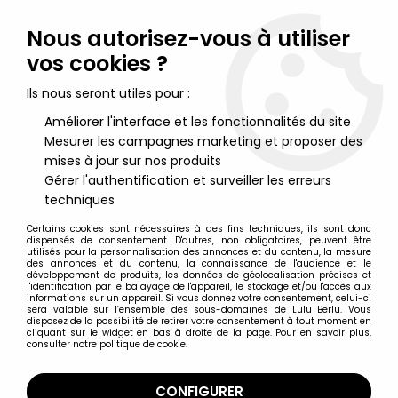
Lulu Berlu, la référence dans l'univers du jouet vintage en
France - Vente à l'international
Nous autorisez-vous à utiliser
vos cookies ?
0
Ils nous seront utiles pour :
Améliorer l'interface et les fonctionnalités du site
Mesurer les campagnes marketing et proposer des
Accueil
>
Star Wars Moderne (1995 et +)
>
Star Wars Merchandising
>
Star Wars (Bend-Ems) - Figurine
mises à jour sur nos produits
Flexible JusToys (1993) - Princess Leia
Gérer l'authentification et surveiller les erreurs
techniques
Certains cookies sont nécessaires à des fins techniques, ils sont donc
dispensés de consentement. D'autres, non obligatoires, peuvent être
utilisés pour la personnalisation des annonces et du contenu, la mesure
des annonces et du contenu, la connaissance de l'audience et le
développement de produits, les données de géolocalisation précises et
l'identification par le balayage de l'appareil, le stockage et/ou l'accès aux
informations sur un appareil. Si vous donnez votre consentement, celui-ci
sera valable sur l’ensemble des sous-domaines de Lulu Berlu. Vous
disposez de la possibilité de retirer votre consentement à tout moment en
cliquant sur le widget en bas à droite de la page. Pour en savoir plus,
consulter notre politique de cookie.
CONFIGURER