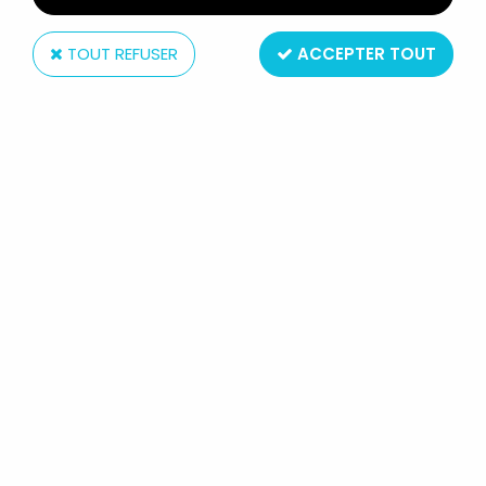
TOUT REFUSER
ACCEPTER TOUT
Justoys
STAR WARS (BEND-EMS) -
FIGURINE FLEXIBLE JUSTOYS (1993)