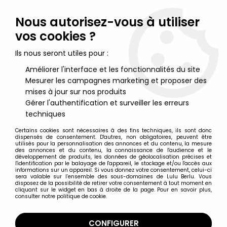
Lulu Berlu, la référence dans l'univers du jouet vintage en
France - Vente à l'international
Nous autorisez-vous à utiliser
vos cookies ?
0
Ils nous seront utiles pour :
Améliorer l'interface et les fonctionnalités du site
Mesurer les campagnes marketing et proposer des
Accueil
>
Star Wars Moderne (1995 et +)
>
2005/2006 - Star Wars Revenge of the Sith
>
mises à jour sur nos produits
Star Wars Revenge of the Sith Figurines
>
Star Wars Episode III
Gérer l'authentification et surveiller les erreurs
(Revenge of the Sith) - Hasbro - Evolutions : The Sith
techniques
Certains cookies sont nécessaires à des fins techniques, ils sont donc
dispensés de consentement. D'autres, non obligatoires, peuvent être
utilisés pour la personnalisation des annonces et du contenu, la mesure
des annonces et du contenu, la connaissance de l'audience et le
développement de produits, les données de géolocalisation précises et
l'identification par le balayage de l'appareil, le stockage et/ou l'accès aux
informations sur un appareil. Si vous donnez votre consentement, celui-ci
sera valable sur l’ensemble des sous-domaines de Lulu Berlu. Vous
disposez de la possibilité de retirer votre consentement à tout moment en
cliquant sur le widget en bas à droite de la page. Pour en savoir plus,
consulter notre politique de cookie.
CONFIGURER