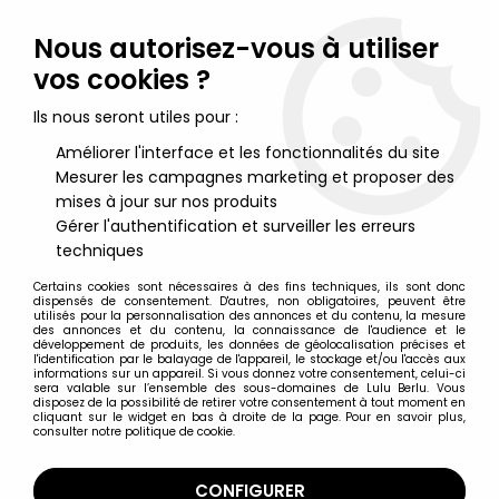
Lulu Berlu, la référence dans l'univers du jouet vintage en
France - Vente à l'international
Nous autorisez-vous à utiliser
vos cookies ?
0
Ils nous seront utiles pour :
Améliorer l'interface et les fonctionnalités du site
Mesurer les campagnes marketing et proposer des
Accueil
>
Star Wars Moderne (1995 et +)
>
2005/2006 - Star Wars Revenge of the Sith
>
mises à jour sur nos produits
Star Wars Revenge of the Sith Figurines
>
Star Wars Episode III
Gérer l'authentification et surveiller les erreurs
(Revenge of the Sith) - Hasbro - Utapaun Warrior (Utapaun
techniques
Security #53)
Certains cookies sont nécessaires à des fins techniques, ils sont donc
dispensés de consentement. D'autres, non obligatoires, peuvent être
utilisés pour la personnalisation des annonces et du contenu, la mesure
des annonces et du contenu, la connaissance de l'audience et le
développement de produits, les données de géolocalisation précises et
l'identification par le balayage de l'appareil, le stockage et/ou l'accès aux
informations sur un appareil. Si vous donnez votre consentement, celui-ci
sera valable sur l’ensemble des sous-domaines de Lulu Berlu. Vous
disposez de la possibilité de retirer votre consentement à tout moment en
cliquant sur le widget en bas à droite de la page. Pour en savoir plus,
consulter notre politique de cookie.
CONFIGURER