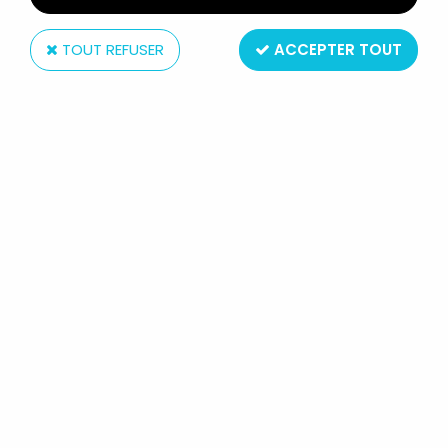
TOUT REFUSER
ACCEPTER TOUT
Hasbro
STAR WARS EPISODE III (REVENGE
OF THE SITH) - HASBRO - UTAPAUN
WARRIOR (UTAPAUN SECURITY
#53)