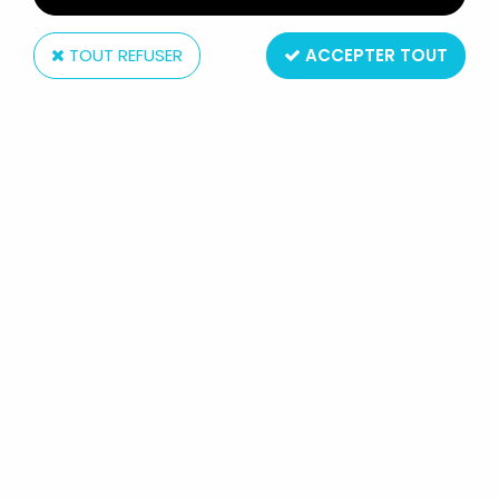
TOUT REFUSER
ACCEPTER TOUT
Walt Disney Co.
STAR WARS - FIGURINE PVC EURO
DISNEY - WICKET