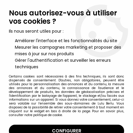
Lulu Berlu, la référence dans l'univers du jouet vintage en
France - Vente à l'international
Nous autorisez-vous à utiliser
vos cookies ?
0
Ils nous seront utiles pour :
Améliorer l'interface et les fonctionnalités du site
Mesurer les campagnes marketing et proposer des
Accueil
>
Star Wars Moderne (1995 et +)
>
Star Wars Merchandising
>
Star Wars - Figurine PVC Euro Disney -
mises à jour sur nos produits
Wicket
Gérer l'authentification et surveiller les erreurs
techniques
Certains cookies sont nécessaires à des fins techniques, ils sont donc
dispensés de consentement. D'autres, non obligatoires, peuvent être
utilisés pour la personnalisation des annonces et du contenu, la mesure
des annonces et du contenu, la connaissance de l'audience et le
développement de produits, les données de géolocalisation précises et
l'identification par le balayage de l'appareil, le stockage et/ou l'accès aux
informations sur un appareil. Si vous donnez votre consentement, celui-ci
sera valable sur l’ensemble des sous-domaines de Lulu Berlu. Vous
disposez de la possibilité de retirer votre consentement à tout moment en
cliquant sur le widget en bas à droite de la page. Pour en savoir plus,
consulter notre politique de cookie.
CONFIGURER