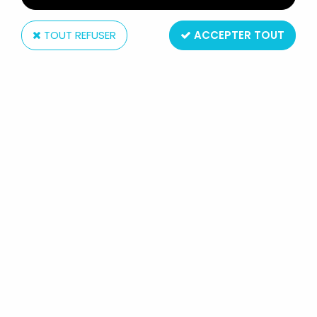
TOUT REFUSER
ACCEPTER TOUT
Kenner
STAR WARS - KENNER VINTAGE
LOOSE - TUSKEN RAIDER (MADE IN