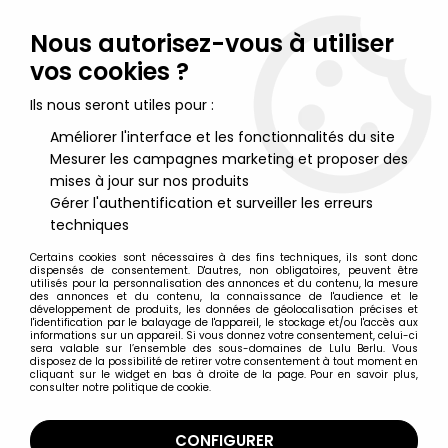
Lulu Berlu, la référence dans l'univers du jouet vintage en
France - Vente à l'international
Nous autorisez-vous à utiliser
vos cookies ?
0
Ils nous seront utiles pour :
Améliorer l'interface et les fonctionnalités du site
Mesurer les campagnes marketing et proposer des
Accueil
>
Star Wars Vintage - 1977 à 1994
>
Star Wars Vintage Figurines loose
>
Star Wars - Kenner Vintage
mises à jour sur nos produits
Loose - Tusken Raider (Made in Hong Kong)
Gérer l'authentification et surveiller les erreurs
techniques
Certains cookies sont nécessaires à des fins techniques, ils sont donc
dispensés de consentement. D'autres, non obligatoires, peuvent être
utilisés pour la personnalisation des annonces et du contenu, la mesure
des annonces et du contenu, la connaissance de l'audience et le
développement de produits, les données de géolocalisation précises et
l'identification par le balayage de l'appareil, le stockage et/ou l'accès aux
informations sur un appareil. Si vous donnez votre consentement, celui-ci
sera valable sur l’ensemble des sous-domaines de Lulu Berlu. Vous
disposez de la possibilité de retirer votre consentement à tout moment en
cliquant sur le widget en bas à droite de la page. Pour en savoir plus,
consulter notre politique de cookie.
CONFIGURER