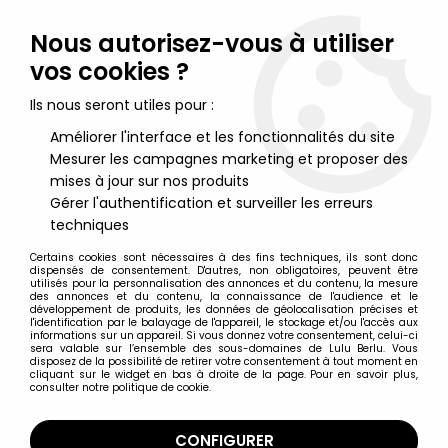
Lulu Berlu, la référence dans l'univers du jouet vintage en
France - Vente à l'international
Nous autorisez-vous à utiliser
vos cookies ?
0
Ils nous seront utiles pour :
Améliorer l'interface et les fonctionnalités du site
Mesurer les campagnes marketing et proposer des
Accueil
>
Star Wars Vintage - 1977 à 1994
>
Star Wars Vintage Figurines loose
>
Star Wars (Le Retour du Jedi)
mises à jour sur nos produits
- Kenner - Klaatu (AFA U80NM)
Gérer l'authentification et surveiller les erreurs
techniques
Certains cookies sont nécessaires à des fins techniques, ils sont donc
dispensés de consentement. D'autres, non obligatoires, peuvent être
utilisés pour la personnalisation des annonces et du contenu, la mesure
des annonces et du contenu, la connaissance de l'audience et le
développement de produits, les données de géolocalisation précises et
l'identification par le balayage de l'appareil, le stockage et/ou l'accès aux
informations sur un appareil. Si vous donnez votre consentement, celui-ci
sera valable sur l’ensemble des sous-domaines de Lulu Berlu. Vous
disposez de la possibilité de retirer votre consentement à tout moment en
cliquant sur le widget en bas à droite de la page. Pour en savoir plus,
consulter notre politique de cookie.
CONFIGURER