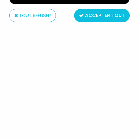
TOUT REFUSER
ACCEPTER TOUT
Kenner
STAR WARS (LE RETOUR DU JEDI) -
KENNER - KLAATU (AFA U80NM)