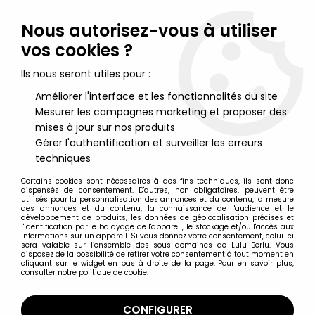
Lulu Berlu, la référence dans l'univers du jouet vintage en
France - Vente à l'international
Nous autorisez-vous à utiliser
vos cookies ?
0
Ils nous seront utiles pour :
Améliorer l'interface et les fonctionnalités du site
Mesurer les campagnes marketing et proposer des
Accueil
>
Star Wars Moderne (1995 et +)
>
2015 - Star Wars The Force Awakens
>
Star Wars - Le Reveil de la
mises à jour sur nos produits
Force - Han Solo & Princess Leia (Episode 4)
Gérer l'authentification et surveiller les erreurs
techniques
Certains cookies sont nécessaires à des fins techniques, ils sont donc
dispensés de consentement. D'autres, non obligatoires, peuvent être
utilisés pour la personnalisation des annonces et du contenu, la mesure
des annonces et du contenu, la connaissance de l'audience et le
développement de produits, les données de géolocalisation précises et
l'identification par le balayage de l'appareil, le stockage et/ou l'accès aux
informations sur un appareil. Si vous donnez votre consentement, celui-ci
sera valable sur l’ensemble des sous-domaines de Lulu Berlu. Vous
disposez de la possibilité de retirer votre consentement à tout moment en
cliquant sur le widget en bas à droite de la page. Pour en savoir plus,
consulter notre politique de cookie.
CONFIGURER