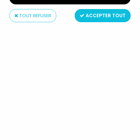
TOUT REFUSER
ACCEPTER TOUT
Hasbro
STAR WARS - LE REVEIL DE LA
FORCE - HAN SOLO & PRINCESS