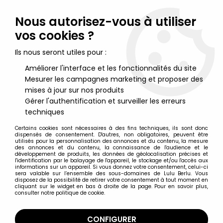
Lulu Berlu, la référence dans l'univers du jouet vintage en
France - Vente à l'international
Nous autorisez-vous à utiliser
vos cookies ?
0
Ils nous seront utiles pour :
Améliorer l'interface et les fonctionnalités du site
Mesurer les campagnes marketing et proposer des
Accueil
>
Star Wars Vintage - 1977 à 1994
>
Star Wars Vintage Figurines loose
>
Star Wars (L'Empire contre-
mises à jour sur nos produits
attaque) - Kenner - 2-1B
Gérer l'authentification et surveiller les erreurs
techniques
Certains cookies sont nécessaires à des fins techniques, ils sont donc
dispensés de consentement. D'autres, non obligatoires, peuvent être
utilisés pour la personnalisation des annonces et du contenu, la mesure
des annonces et du contenu, la connaissance de l'audience et le
développement de produits, les données de géolocalisation précises et
l'identification par le balayage de l'appareil, le stockage et/ou l'accès aux
informations sur un appareil. Si vous donnez votre consentement, celui-ci
sera valable sur l’ensemble des sous-domaines de Lulu Berlu. Vous
disposez de la possibilité de retirer votre consentement à tout moment en
cliquant sur le widget en bas à droite de la page. Pour en savoir plus,
consulter notre politique de cookie.
CONFIGURER