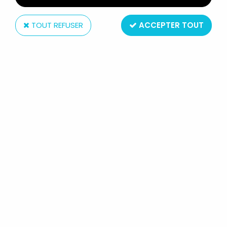
TOUT REFUSER
ACCEPTER TOUT
Kenner
STAR WARS (L'EMPIRE CONTRE-
ATTAQUE) - KENNER - 2-1B