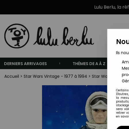
Lulu Berlu, la r
Nou
Ils nou
Amé
DERNIERS ARRIVAGES
THÈMES DE A À Z
Mes
pro
Accueil
>
Star Wars Vintage - 1977 à 1994
>
Star Wars Vintage 
Gér
Certains
D'autres
la mesu
produits
stockage
sera va
retirer 
en savoir