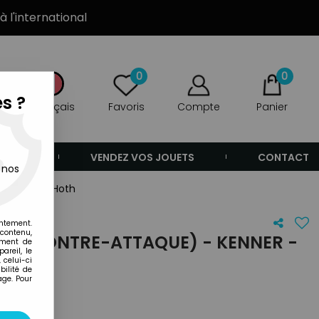
à l'international
0
0
s ?
Français
Favoris
Compte
Panier
ANDE
VENDEZ VOS JOUETS
CONTACT
 nos
- Han Solo Hoth
entement.
 contenu,
IRE CONTRE-ATTAQUE) - KENNER -
ement de
areil, le
 celui-ci
ilité de
age. Pour