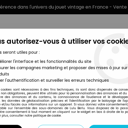
éférence dans l'univers du jouet vintage en France - Vente 
s autorisez-vous à utiliser vos cookie
s seront utiles pour :
liorer l'interface et les fonctionnalités du site
MARQUES
TYPE DE PRODUIT
PRÉCOMM
urer les campagnes marketing et proposer des mises à jour sur
duits
Figurines loose
>
Star Wars (L'Empire contre-attaque) - Kenner 
er l'authentification et surveiller les erreurs techniques
Kenner
 cookies sont nécessaires à des fins techniques, ils sont donc dispensés de cons
, non obligatoires, peuvent être utilisés pour la personnalisation des annonces et du
STAR WARS (L'EMP
re des annonces et du contenu, la connaissance de l'audience et le développ
, les données de géolocalisation précises et l'identification par le balayage de l'app
HAN SOLO HOTH
 et/ou l'accès aux informations sur un appareil. Si vous donnez votre consentement,
lable sur l’ensemble des sous-domaines de Lulu Berlu. Vous disposez de la possib
69
,
99
€
TTC
votre consentement à tout moment en cliquant sur le widget en bas à droite de la p
 plus, consulter notre politique de cookie.
Réf. :
REF6515