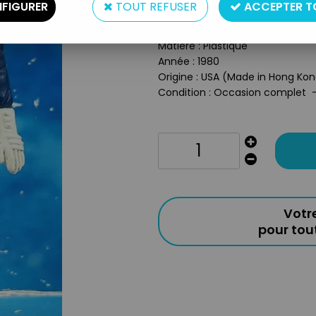
FIGURER
TOUT REFUSER
ACCEPTER T
Type : Figurine articulée avec 
Taille : 10cm
Matière : Plastique
Année : 1980
Origine : USA (Made in Hong Ko
Condition : Occasion complet - 
Votr
pour to