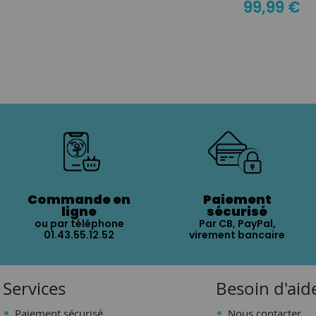
99,99 €
Commande en
Paiement
ligne
sécurisé
ou par téléphone
Par CB, PayPal,
01.43.55.12.52
virement bancaire
Services
Besoin d'aid
Paiement sécurisé
Nous contacter