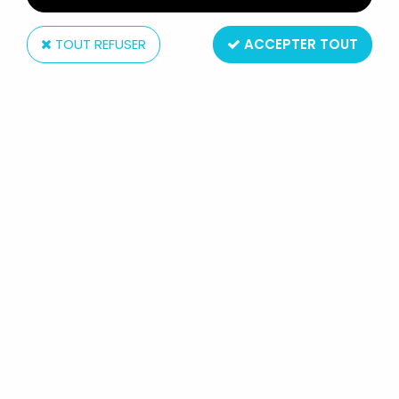
TOUT REFUSER
ACCEPTER TOUT
Kenner
STAR WARS (L'EMPIRE CONTRE-
ATTAQUE) - KENNER - HOTH