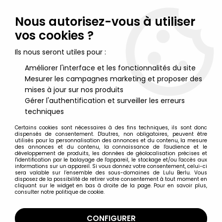
Lulu Berlu, la référence dans l'univers du jouet vintage en
France - Vente à l'international
Nous autorisez-vous à utiliser
vos cookies ?
0
Ils nous seront utiles pour :
Améliorer l'interface et les fonctionnalités du site
Mesurer les campagnes marketing et proposer des
Accueil
>
Star Wars Vintage - 1977 à 1994
>
Star Wars Vintage Figurines loose
>
Star Wars (L'Empire contre-
mises à jour sur nos produits
attaque) - Kenner - Hoth Stormtrooper (Snowtrooper)
Gérer l'authentification et surveiller les erreurs
techniques
Certains cookies sont nécessaires à des fins techniques, ils sont donc
dispensés de consentement. D'autres, non obligatoires, peuvent être
utilisés pour la personnalisation des annonces et du contenu, la mesure
des annonces et du contenu, la connaissance de l'audience et le
développement de produits, les données de géolocalisation précises et
l'identification par le balayage de l'appareil, le stockage et/ou l'accès aux
informations sur un appareil. Si vous donnez votre consentement, celui-ci
sera valable sur l’ensemble des sous-domaines de Lulu Berlu. Vous
disposez de la possibilité de retirer votre consentement à tout moment en
cliquant sur le widget en bas à droite de la page. Pour en savoir plus,
consulter notre politique de cookie.
CONFIGURER