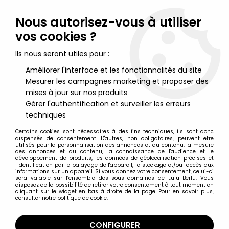
Lulu Berlu, la référence dans l'univers du jouet vintage en
France - Vente à l'international
Nous autorisez-vous à utiliser
vos cookies ?
0
Ils nous seront utiles pour :
Améliorer l'interface et les fonctionnalités du site
Mesurer les campagnes marketing et proposer des
Accueil
>
Star Wars Moderne (1995 et +)
>
Star Wars Figurines 10cm (occasion)
>
Star Wars (Loose) -
mises à jour sur nos produits
Kenner/Hasbro - Qui-Gon Jinn (The Phantom Menace)
Gérer l'authentification et surveiller les erreurs
techniques
Certains cookies sont nécessaires à des fins techniques, ils sont donc
dispensés de consentement. D'autres, non obligatoires, peuvent être
utilisés pour la personnalisation des annonces et du contenu, la mesure
des annonces et du contenu, la connaissance de l'audience et le
développement de produits, les données de géolocalisation précises et
l'identification par le balayage de l'appareil, le stockage et/ou l'accès aux
informations sur un appareil. Si vous donnez votre consentement, celui-ci
sera valable sur l’ensemble des sous-domaines de Lulu Berlu. Vous
disposez de la possibilité de retirer votre consentement à tout moment en
cliquant sur le widget en bas à droite de la page. Pour en savoir plus,
consulter notre politique de cookie.
CONFIGURER