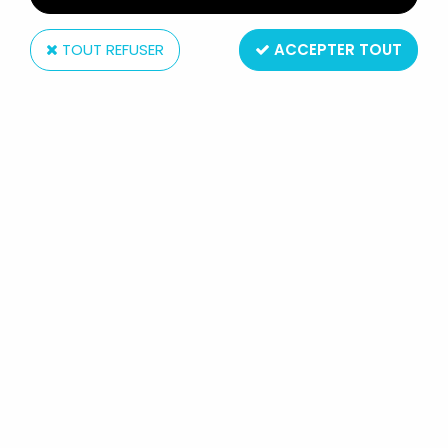
TOUT REFUSER
ACCEPTER TOUT
McDonald's
STAR WARS - MCDONALD'S HAPPY
MEAL 2009 - "ASK" YODA