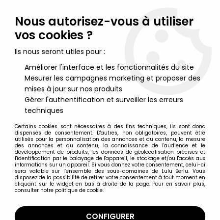
Lulu Berlu, la référence dans l'univers du jouet vintage en
France - Vente à l'international
Nous autorisez-vous à utiliser
vos cookies ?
0
Ils nous seront utiles pour :
Améliorer l'interface et les fonctionnalités du site
Mesurer les campagnes marketing et proposer des
Accueil
>
Star Wars Moderne (1995 et +)
>
Star Wars Merchandising
>
Star Wars - McDonald's Happy Meal
mises à jour sur nos produits
2009 - "Ask" Yoda
Gérer l'authentification et surveiller les erreurs
techniques
Certains cookies sont nécessaires à des fins techniques, ils sont donc
dispensés de consentement. D'autres, non obligatoires, peuvent être
utilisés pour la personnalisation des annonces et du contenu, la mesure
des annonces et du contenu, la connaissance de l'audience et le
développement de produits, les données de géolocalisation précises et
l'identification par le balayage de l'appareil, le stockage et/ou l'accès aux
informations sur un appareil. Si vous donnez votre consentement, celui-ci
sera valable sur l’ensemble des sous-domaines de Lulu Berlu. Vous
disposez de la possibilité de retirer votre consentement à tout moment en
cliquant sur le widget en bas à droite de la page. Pour en savoir plus,
consulter notre politique de cookie.
CONFIGURER