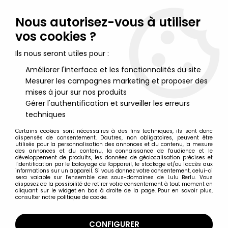
Lulu Berlu, la référence dans l'univers du jouet vintage en
France - Vente à l'international
Nous autorisez-vous à utiliser
vos cookies ?
0
Ils nous seront utiles pour :
Améliorer l'interface et les fonctionnalités du site
Mesurer les campagnes marketing et proposer des
Accueil
>
Star Wars Moderne (1995 et +)
>
2004/2005 - Star Wars Original Trilogy Collection
>
mises à jour sur nos produits
Star Wars Original Trilogy Collection Figurines
>
Star Wars
Gérer l'authentification et surveiller les erreurs
(Original Trilogy Collection) - Hasbro - Lobot
techniques
Certains cookies sont nécessaires à des fins techniques, ils sont donc
dispensés de consentement. D'autres, non obligatoires, peuvent être
utilisés pour la personnalisation des annonces et du contenu, la mesure
des annonces et du contenu, la connaissance de l'audience et le
développement de produits, les données de géolocalisation précises et
l'identification par le balayage de l'appareil, le stockage et/ou l'accès aux
informations sur un appareil. Si vous donnez votre consentement, celui-ci
sera valable sur l’ensemble des sous-domaines de Lulu Berlu. Vous
disposez de la possibilité de retirer votre consentement à tout moment en
cliquant sur le widget en bas à droite de la page. Pour en savoir plus,
consulter notre politique de cookie.
CONFIGURER