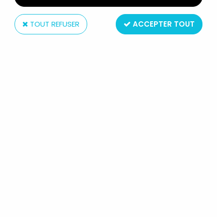
TOUT REFUSER
ACCEPTER TOUT
Hasbro
STAR WARS (ORIGINAL TRILOGY
COLLECTION) - HASBRO - LOBOT
Réf. :
REF968
Type : Figurine Articulée