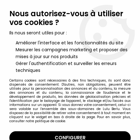
Lulu Berlu, la référence dans l'univers du jouet vintage en
France - Vente à l'international
Nous autorisez-vous à utiliser
vos cookies ?
0
Ils nous seront utiles pour :
Améliorer l'interface et les fonctionnalités du site
Mesurer les campagnes marketing et proposer des
Accueil
>
Star Wars Moderne (1995 et +)
>
2004/2005 - Star Wars Original Trilogy Collection
>
mises à jour sur nos produits
Star Wars Original Trilogy Collection Figurines
>
Star Wars
Gérer l'authentification et surveiller les erreurs
(Original Trilogy Collection) - Hasbro - Mos Eisley Cantina : Kitik
techniques
Keed'kak, Wuher, Dr. Evazan
Certains cookies sont nécessaires à des fins techniques, ils sont donc
dispensés de consentement. D'autres, non obligatoires, peuvent être
utilisés pour la personnalisation des annonces et du contenu, la mesure
des annonces et du contenu, la connaissance de l'audience et le
développement de produits, les données de géolocalisation précises et
l'identification par le balayage de l'appareil, le stockage et/ou l'accès aux
informations sur un appareil. Si vous donnez votre consentement, celui-ci
sera valable sur l’ensemble des sous-domaines de Lulu Berlu. Vous
disposez de la possibilité de retirer votre consentement à tout moment en
cliquant sur le widget en bas à droite de la page. Pour en savoir plus,
consulter notre politique de cookie.
CONFIGURER