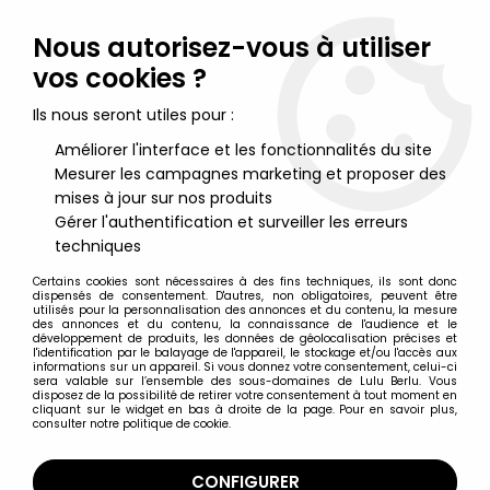
Lulu Berlu, la référence dans l'univers du jouet vintage en
France - Vente à l'international
Nous autorisez-vous à utiliser
vos cookies ?
0
Ils nous seront utiles pour :
Améliorer l'interface et les fonctionnalités du site
Mesurer les campagnes marketing et proposer des
Accueil
>
Star Wars Vintage - 1977 à 1994
>
Star Wars Vintage Figurines loose
>
Star Wars (POTF) - Kenner -
mises à jour sur nos produits
Han Solo with Carbonite Chamber (w/Display Case & Collector
Gérer l'authentification et surveiller les erreurs
Coin)
techniques
Certains cookies sont nécessaires à des fins techniques, ils sont donc
dispensés de consentement. D'autres, non obligatoires, peuvent être
utilisés pour la personnalisation des annonces et du contenu, la mesure
des annonces et du contenu, la connaissance de l'audience et le
développement de produits, les données de géolocalisation précises et
l'identification par le balayage de l'appareil, le stockage et/ou l'accès aux
informations sur un appareil. Si vous donnez votre consentement, celui-ci
sera valable sur l’ensemble des sous-domaines de Lulu Berlu. Vous
disposez de la possibilité de retirer votre consentement à tout moment en
cliquant sur le widget en bas à droite de la page. Pour en savoir plus,
consulter notre politique de cookie.
CONFIGURER