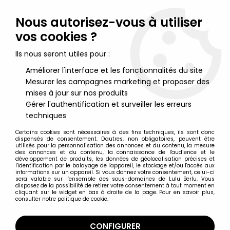
Lulu Berlu, la référence dans l'univers du jouet vintage en
France - Vente à l'international
Nous autorisez-vous à utiliser
vos cookies ?
0
Ils nous seront utiles pour :
Améliorer l'interface et les fonctionnalités du site
Mesurer les campagnes marketing et proposer des
Accueil
>
Star Wars Moderne (1995 et +)
>
2000/2002 - Star Wars Power of the Jedi
>
mises à jour sur nos produits
Star Wars Power of the Jedi Figurines
>
Star Wars (Power of the
Gérer l'authentification et surveiller les erreurs
Jedi) - Hasbro - Jar Jar Binks (Tatooine)
techniques
Certains cookies sont nécessaires à des fins techniques, ils sont donc
dispensés de consentement. D'autres, non obligatoires, peuvent être
utilisés pour la personnalisation des annonces et du contenu, la mesure
des annonces et du contenu, la connaissance de l'audience et le
développement de produits, les données de géolocalisation précises et
l'identification par le balayage de l'appareil, le stockage et/ou l'accès aux
informations sur un appareil. Si vous donnez votre consentement, celui-ci
sera valable sur l’ensemble des sous-domaines de Lulu Berlu. Vous
disposez de la possibilité de retirer votre consentement à tout moment en
cliquant sur le widget en bas à droite de la page. Pour en savoir plus,
consulter notre politique de cookie.
CONFIGURER