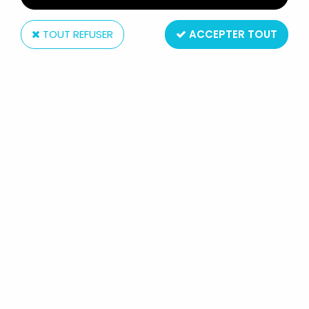
TOUT REFUSER
ACCEPTER TOUT
Hasbro
STAR WARS (POWER OF THE JEDI) -
HASBRO - JAR JAR BINKS
(TATOOINE)
Réf. :
REF605