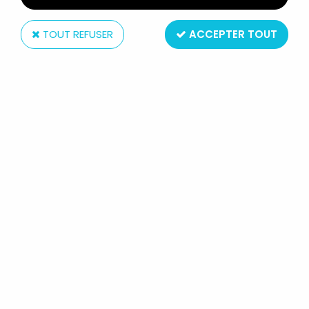
TOUT REFUSER
ACCEPTER TOUT
Hasbro
STAR WARS (POWER OF THE JEDI) -
HASBRO - OBI-WAN KENOBI (COLD
WEATHER GEAR)
Réf. :
REF38872