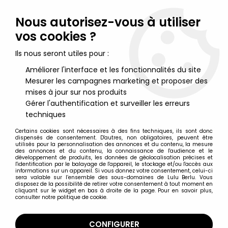
Lulu Berlu, la référence dans l'univers du jouet vintage en
France - Vente à l'international
Nous autorisez-vous à utiliser
vos cookies ?
0
Ils nous seront utiles pour :
Améliorer l'interface et les fonctionnalités du site
Mesurer les campagnes marketing et proposer des
Accueil
>
Star Wars Moderne (1995 et +)
>
2000/2002 - Star Wars Power of the Jedi
>
mises à jour sur nos produits
Star Wars Power of the Jedi Figurines
>
Star Wars (Power of the
Gérer l'authentification et surveiller les erreurs
Jedi) - Hasbro - Obi-Wan Kenobi (Cold Weather Gear)
techniques
Certains cookies sont nécessaires à des fins techniques, ils sont donc
dispensés de consentement. D'autres, non obligatoires, peuvent être
utilisés pour la personnalisation des annonces et du contenu, la mesure
des annonces et du contenu, la connaissance de l'audience et le
développement de produits, les données de géolocalisation précises et
l'identification par le balayage de l'appareil, le stockage et/ou l'accès aux
informations sur un appareil. Si vous donnez votre consentement, celui-ci
sera valable sur l’ensemble des sous-domaines de Lulu Berlu. Vous
disposez de la possibilité de retirer votre consentement à tout moment en
cliquant sur le widget en bas à droite de la page. Pour en savoir plus,
consulter notre politique de cookie.
CONFIGURER