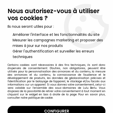
Lulu Berlu, la référence dans l'univers du jouet vintage en
France - Vente à l'international
Nous autorisez-vous à utiliser
vos cookies ?
0
Ils nous seront utiles pour :
Améliorer l'interface et les fonctionnalités du site
Mesurer les campagnes marketing et proposer des
Accueil
>
Star Wars Moderne (1995 et +)
>
2019/2024 - Star Wars Retro Collection Series
>
Star Wars (Retro
mises à jour sur nos produits
Collection Series) - Hasbro - General Hera Syndulla (Ahsoka)
Gérer l'authentification et surveiller les erreurs
techniques
Certains cookies sont nécessaires à des fins techniques, ils sont donc
dispensés de consentement. D'autres, non obligatoires, peuvent être
utilisés pour la personnalisation des annonces et du contenu, la mesure
des annonces et du contenu, la connaissance de l'audience et le
développement de produits, les données de géolocalisation précises et
l'identification par le balayage de l'appareil, le stockage et/ou l'accès aux
informations sur un appareil. Si vous donnez votre consentement, celui-ci
sera valable sur l’ensemble des sous-domaines de Lulu Berlu. Vous
disposez de la possibilité de retirer votre consentement à tout moment en
cliquant sur le widget en bas à droite de la page. Pour en savoir plus,
consulter notre politique de cookie.
CONFIGURER