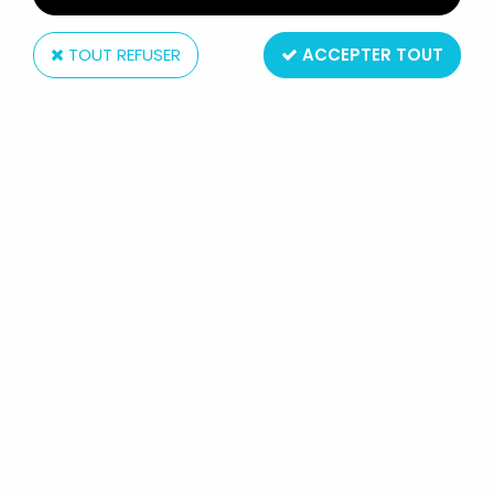
TOUT REFUSER
ACCEPTER TOUT
Hasbro
STAR WARS (RETRO COLLECTION
SERIES) - HASBRO - GENERAL HERA