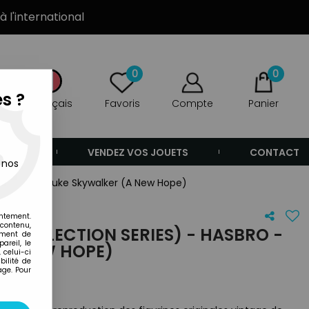
à l'international
0
0
s ?
Français
Favoris
Compte
Panier
ANDE
VENDEZ VOS JOUETS
CONTACT
 nos
 - Hasbro - Luke Skywalker (A New Hope)
entement.
 contenu,
 COLLECTION SERIES) - HASBRO -
ement de
areil, le
(A NEW HOPE)
 celui-ci
ilité de
age. Pour