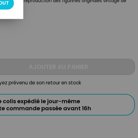
ccessoire - reproduction des figurines originales vintage de
OUT
AJOUTER AU PANIER
oyez prévenu de son retour en stock
e colis expédié le jour-même
ute commande passée avant 16h