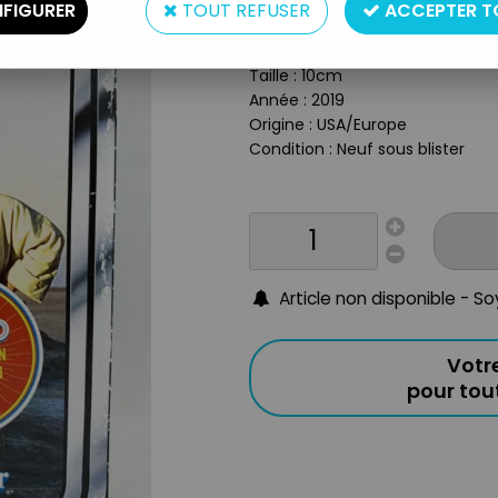
Type : Figurine articulée avec a
FIGURER
TOUT REFUSER
ACCEPTER T
marque Kenner
Matière : Plastique
Taille : 10cm
Année : 2019
Origine : USA/Europe
Condition : Neuf sous blister
Article non disponible - S
Votr
pour to