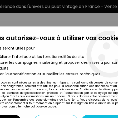
éférence dans l'univers du jouet vintage en France - Vente 
s autorisez-vous à utiliser vos cookie
s seront utiles pour :
liorer l'interface et les fonctionnalités du site
MARQUES
TYPE DE PRODUIT
PRÉCOMM
urer les campagnes marketing et proposer des mises à jour sur
duits
rs Retro Collection Series
>
Star Wars (Retro Collection Series)
er l'authentification et surveiller les erreurs techniques
Hasbro
 cookies sont nécessaires à des fins techniques, ils sont donc dispensés de cons
, non obligatoires, peuvent être utilisés pour la personnalisation des annonces et du
STAR WARS (RETRO
re des annonces et du contenu, la connaissance de l'audience et le développ
, les données de géolocalisation précises et l'identification par le balayage de l'app
LUKE SKYWALKER 
 et/ou l'accès aux informations sur un appareil. Si vous donnez votre consentement,
lable sur l’ensemble des sous-domaines de Lulu Berlu. Vous disposez de la possib
votre consentement à tout moment en cliquant sur le widget en bas à droite de la p
 plus, consulter notre politique de cookie.
Réf. :
AR0016638