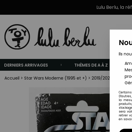
Lulu Berlu, la r
Nou
Ils nou
Amé
DERNIERS ARRIVAGES
THÈMES DE A À Z
Mes
pro
Accueil
>
Star Wars Moderne (1995 et +)
>
2019/2024 - Star Wa
Gér
Certains
D'autres
la mesu
produits
stockage
sera va
retirer 
en savoir