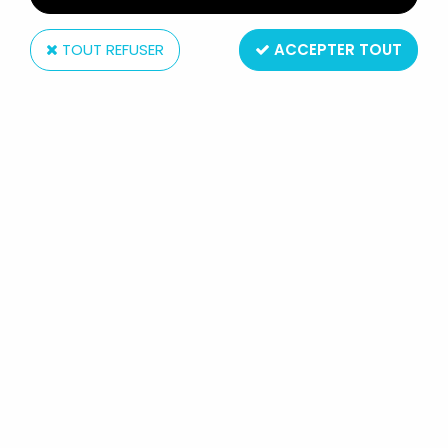
TOUT REFUSER
ACCEPTER TOUT
Kenner
STAR WARS (ROTJ) - KENNER
VINTAGE LOOSE - LEIA ORGANA