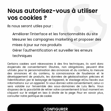
Lulu Berlu, la référence dans l'univers du jouet vintage en
France - Vente à l'international
Nous autorisez-vous à utiliser
vos cookies ?
0
Ils nous seront utiles pour :
Améliorer l'interface et les fonctionnalités du site
Mesurer les campagnes marketing et proposer des
Accueil
>
Star Wars Vintage - 1977 à 1994
>
Star Wars Vintage Figurines loose
>
Star Wars (ROTJ) - Kenner
mises à jour sur nos produits
Vintage Loose - Leia Organa (Combat Poncho)
Gérer l'authentification et surveiller les erreurs
techniques
Certains cookies sont nécessaires à des fins techniques, ils sont donc
dispensés de consentement. D'autres, non obligatoires, peuvent être
utilisés pour la personnalisation des annonces et du contenu, la mesure
des annonces et du contenu, la connaissance de l'audience et le
développement de produits, les données de géolocalisation précises et
l'identification par le balayage de l'appareil, le stockage et/ou l'accès aux
informations sur un appareil. Si vous donnez votre consentement, celui-ci
sera valable sur l’ensemble des sous-domaines de Lulu Berlu. Vous
disposez de la possibilité de retirer votre consentement à tout moment en
cliquant sur le widget en bas à droite de la page. Pour en savoir plus,
consulter notre politique de cookie.
CONFIGURER