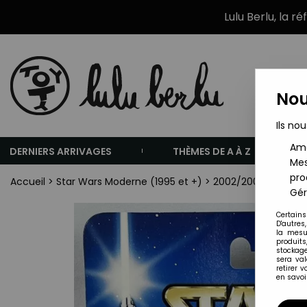
Lulu Berlu, la r
Nou
Ils nou
Amé
DERNIERS ARRIVAGES
THÈMES DE A À Z
Mes
pro
Accueil
>
Star Wars Moderne (1995 et +)
>
2002/2004 - Star W
Gér
Certains
D'autres
la mesu
produits
stockage
sera va
retirer 
en savoir