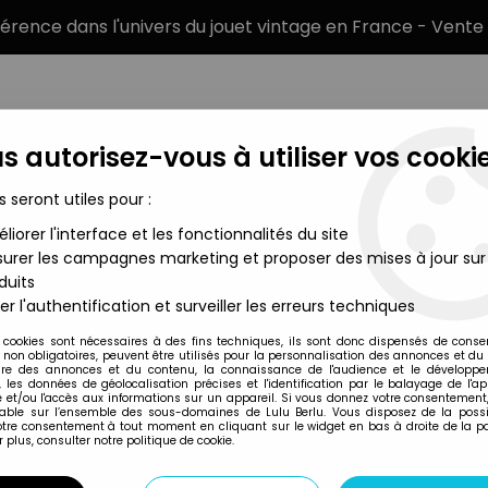
éférence dans l'univers du jouet vintage en France - Vente 
s autorisez-vous à utiliser vos cookie
s seront utiles pour :
liorer l'interface et les fonctionnalités du site
MARQUES
TYPE DE PRODUIT
PRÉCOMM
urer les campagnes marketing et proposer des mises à jour sur
duits
ars Saga Collection
>
Star Wars Saga Collection Figurines
>
Star
er l'authentification et surveiller les erreurs techniques
Hasbro
 cookies sont nécessaires à des fins techniques, ils sont donc dispensés de cons
, non obligatoires, peuvent être utilisés pour la personnalisation des annonces et du
STAR WARS (SAGA
re des annonces et du contenu, la connaissance de l'audience et le développ
, les données de géolocalisation précises et l'identification par le balayage de l'app
(PROTOCOL DROÏ
 et/ou l'accès aux informations sur un appareil. Si vous donnez votre consentement,
lable sur l’ensemble des sous-domaines de Lulu Berlu. Vous disposez de la possib
votre consentement à tout moment en cliquant sur le widget en bas à droite de la p
 plus, consulter notre politique de cookie.
Réf. :
REF1250