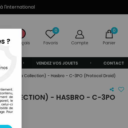
à l'international
0
0
s ?
Français
Favoris
Compte
Panier
ANDE
VENDEZ VOS JOUETS
CONTACT
 nos
 Wars (Saga Collection) - Hasbro - C-3PO (Protocol Droïd)
entement.
 contenu,
 COLLECTION) - HASBRO - C-3PO
ement de
areil, le
D)
 celui-ci
ilité de
age. Pour