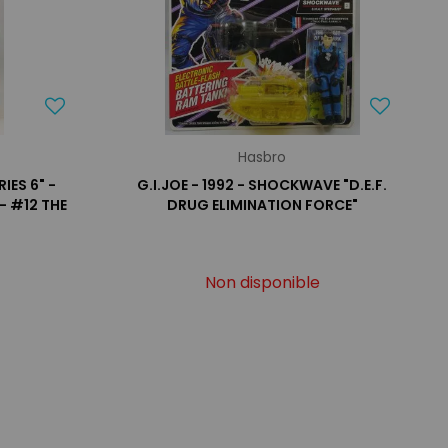
Hasbro
IES 6" -
G.I.JOE - 1992 - SHOCKWAVE "D.E.F.
- #12 THE
DRUG ELIMINATION FORCE"
Non disponible