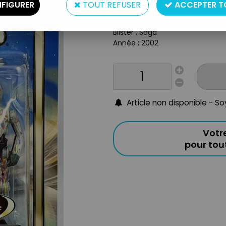
Type : Figurine Articulée
FIGURER
TOUT REFUSER
ACCEPTER T
Accessoires : Parties amovibles
Taille : 10cm
Blister : Saga
Année : 2002
Article non disponible - S
Votr
pour to