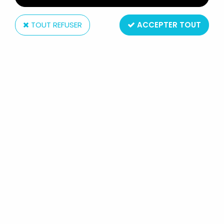
TOUT REFUSER
ACCEPTER TOUT
Hasbro
STAR WARS (SAGA COLLECTION) -
HASBRO - WAT TAMBOR
(GEONOSIS WAR ROOM)
Réf. :
REF1838