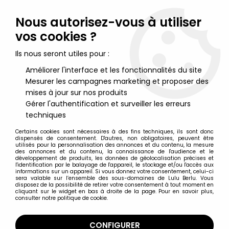
Lulu Berlu, la référence dans l'univers du jouet vintage en
France - Vente à l'international
Nous autorisez-vous à utiliser
vos cookies ?
0
Ils nous seront utiles pour :
Améliorer l'interface et les fonctionnalités du site
Mesurer les campagnes marketing et proposer des
Accueil
>
Star Wars Moderne (1995 et +)
>
2002/2004 - Star Wars Saga Collection
>
mises à jour sur nos produits
Star Wars Saga Collection Figurines
>
Star Wars (Saga
Gérer l'authentification et surveiller les erreurs
Collection) - Hasbro - Wat Tambor (Geonosis War Room)
techniques
Certains cookies sont nécessaires à des fins techniques, ils sont donc
dispensés de consentement. D'autres, non obligatoires, peuvent être
utilisés pour la personnalisation des annonces et du contenu, la mesure
des annonces et du contenu, la connaissance de l'audience et le
développement de produits, les données de géolocalisation précises et
l'identification par le balayage de l'appareil, le stockage et/ou l'accès aux
informations sur un appareil. Si vous donnez votre consentement, celui-ci
sera valable sur l’ensemble des sous-domaines de Lulu Berlu. Vous
disposez de la possibilité de retirer votre consentement à tout moment en
cliquant sur le widget en bas à droite de la page. Pour en savoir plus,
consulter notre politique de cookie.
CONFIGURER