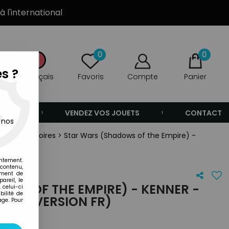
à l'international
0
0
s ?
Français
Favoris
Compte
Panier
ANDE
VENDEZ VOS JOUETS
CONTACT
 nos
es & Accessoires
>
Star Wars (Shadows of the Empire) -
entement.
 contenu,
ement de
areil, le
WS OF THE EMPIRE) - KENNER -
 celui-ci
ilité de
VA (VERSION FR)
age. Pour