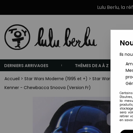
Lulu Berlu, la r
Nou
Ils nou
Amé
DERNIERS ARRIVAGES
THÈMES DE A À Z
Mes
pro
Accueil
>
Star Wars Moderne (1995 et +)
>
Star Wars 1996 - S
Gér
Kenner - Chewbacca Snoova (Version Fr)
Certains
D'autres
la mesu
produits
stockage
sera va
retirer 
en savoir