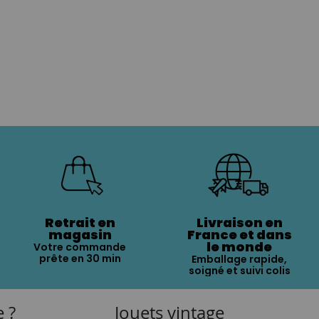
Retrait en
Livraison en
magasin
France et dans
le monde
Votre commande
prête en 30 min
Emballage rapide,
soigné et suivi colis
e ?
Jouets vintage