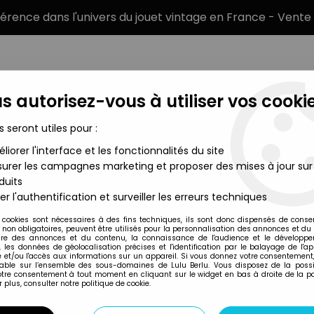
éférence dans l'univers du jouet vintage en France - Vente 
s autorisez-vous à utiliser vos cookie
s seront utiles pour :
liorer l'interface et les fonctionnalités du site
MARQUES
TYPE DE PRODUIT
PRÉCOMM
urer les campagnes marketing et proposer des mises à jour sur
duits
hadows of the Empire
>
Star Wars Shadows of the Empire Figurin
er l'authentification et surveiller les erreurs techniques
 cookies sont nécessaires à des fins techniques, ils sont donc dispensés de cons
, non obligatoires, peuvent être utilisés pour la personnalisation des annonces et du
Kenner
re des annonces et du contenu, la connaissance de l'audience et le développ
, les données de géolocalisation précises et l'identification par le balayage de l'app
STAR WARS (SHADO
 et/ou l'accès aux informations sur un appareil. Si vous donnez votre consentement,
lable sur l’ensemble des sous-domaines de Lulu Berlu. Vous disposez de la possib
CHEWBACCA SNOO
votre consentement à tout moment en cliquant sur le widget en bas à droite de la p
 plus, consulter notre politique de cookie.