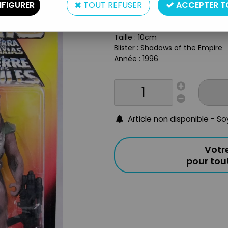
FIGURER
TOUT REFUSER
ACCEPTER T
Réf. :
REF574
Type : Figurine Articulée
Accessoires : Vibro-Hache et Bl
Taille : 10cm
Blister : Shadows of the Empire
Année : 1996
Article non disponible - S
Votr
pour to