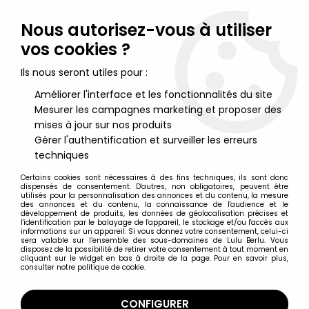
Lulu Berlu, la référence dans l'univers du jouet vintage en
France - Vente à l'international
Nous autorisez-vous à utiliser
vos cookies ?
0
Ils nous seront utiles pour :
Améliorer l'interface et les fonctionnalités du site
Mesurer les campagnes marketing et proposer des
Accueil
>
Star Wars Moderne (1995 et +)
>
Star Wars Miniatures (MicroMachines, Action Fleet et autres)
>
mises à jour sur nos produits
Star Wars - Takara Tomy Tomica TSW-02 - X-Wing Starfighter
Gérer l'authentification et surveiller les erreurs
Die-cast Vehicle
techniques
Certains cookies sont nécessaires à des fins techniques, ils sont donc
dispensés de consentement. D'autres, non obligatoires, peuvent être
utilisés pour la personnalisation des annonces et du contenu, la mesure
des annonces et du contenu, la connaissance de l'audience et le
développement de produits, les données de géolocalisation précises et
l'identification par le balayage de l'appareil, le stockage et/ou l'accès aux
informations sur un appareil. Si vous donnez votre consentement, celui-ci
sera valable sur l’ensemble des sous-domaines de Lulu Berlu. Vous
disposez de la possibilité de retirer votre consentement à tout moment en
cliquant sur le widget en bas à droite de la page. Pour en savoir plus,
consulter notre politique de cookie.
CONFIGURER