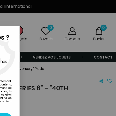
à l'international
0
0
s ?
Français
Favoris
Compte
Panier
ANDE
VENDEZ VOS JOUETS
CONTACT
 nos
- "40th Anniversary" Yoda
entement.
 contenu,
ACK SERIES 6" - "40TH
ement de
areil, le
DA
 celui-ci
ilité de
age. Pour