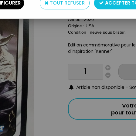
Type : Figurine articulée
FIGURER
TOUT REFUSER
ACCEPTER T
Echelle : 6 pouces (17cm)
Matière : plastique
Année : 2020
Origine : USA
Condition : neuve sous blister.
Edition commémorative pour le 
d'inspiration "Kenner".
Article non disponible - S
Votr
pour to