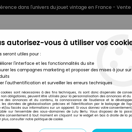
éférence dans l'univers du jouet vintage en France - Vente 
s autorisez-vous à utiliser vos cookie
s seront utiles pour :
liorer l'interface et les fonctionnalités du site
MARQUES
TYPE DE PRODUIT
PRÉCOMM
urer les campagnes marketing et proposer des mises à jour sur
duits
 17cm The Black Series (6-inch)
>
Star Wars The Black Series 6" 
er l'authentification et surveiller les erreurs techniques
Hasbro
 cookies sont nécessaires à des fins techniques, ils sont donc dispensés de cons
, non obligatoires, peuvent être utilisés pour la personnalisation des annonces et du
STAR WARS THE BL
re des annonces et du contenu, la connaissance de l'audience et le développ
, les données de géolocalisation précises et l'identification par le balayage de l'app
ANNIVERSARY" YO
 et/ou l'accès aux informations sur un appareil. Si vous donnez votre consentement,
lable sur l’ensemble des sous-domaines de Lulu Berlu. Vous disposez de la possib
votre consentement à tout moment en cliquant sur le widget en bas à droite de la p
 plus, consulter notre politique de cookie.
Réf. :
AR0021594