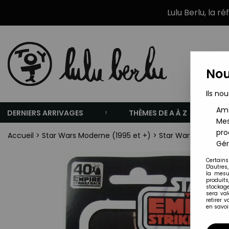
Lulu Berlu, la r
Nou
Ils nou
Amé
DERNIERS ARRIVAGES
THÈMES DE A À Z
Mes
pro
Accueil
>
Star Wars Moderne (1995 et +)
>
Star Wars Figurines
Gér
Certains
D'autres
la mesu
produits
stockage
sera va
retirer 
en savoir