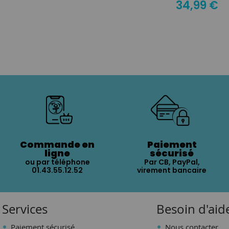
34,99 €
Commande en
Paiement
ligne
sécurisé
ou par téléphone
Par CB, PayPal,
01.43.55.12.52
virement bancaire
Services
Besoin d'aid
Paiement sécurisé
Nous contacter