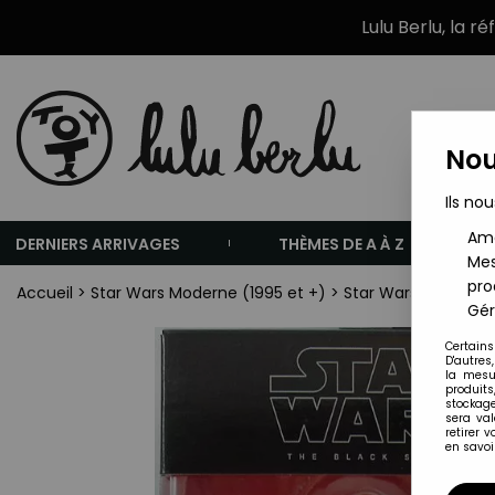
Lulu Berlu, la r
Nou
Ils nou
Amé
DERNIERS ARRIVAGES
THÈMES DE A À Z
Mes
pro
Accueil
>
Star Wars Moderne (1995 et +)
>
Star Wars Figurines
Gér
Certains
D'autres
la mesu
produits
stockage
sera va
retirer 
en savoir