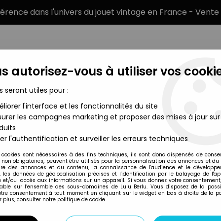
éférence dans l'univers du jouet vintage en France - Vente 
s autorisez-vous à utiliser vos cookie
s seront utiles pour :
liorer l'interface et les fonctionnalités du site
MARQUES
TYPE DE PRODUIT
PRÉCOMM
urer les campagnes marketing et proposer des mises à jour sur
duits
 17cm The Black Series (6-inch)
>
Star Wars The Black Series 6'
er l'authentification et surveiller les erreurs techniques
Hasbro
 cookies sont nécessaires à des fins techniques, ils sont donc dispensés de cons
, non obligatoires, peuvent être utilisés pour la personnalisation des annonces et du
STAR WARS THE BL
re des annonces et du contenu, la connaissance de l'audience et le développ
, les données de géolocalisation précises et l'identification par le balayage de l'app
PHASMA
 et/ou l'accès aux informations sur un appareil. Si vous donnez votre consentement,
lable sur l’ensemble des sous-domaines de Lulu Berlu. Vous disposez de la possib
49
,
99
€
TTC
votre consentement à tout moment en cliquant sur le widget en bas à droite de la p
 plus, consulter notre politique de cookie.
Réf. :
AR0004439