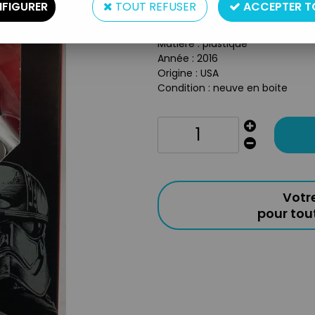
FIGURER
TOUT REFUSER
ACCEPTER T
Type : Figurine articulée
Echelle : 6 pouces (17cm)
Matière : plastique
Année : 2016
Origine : USA
Condition : neuve en boite
Votr
pour to