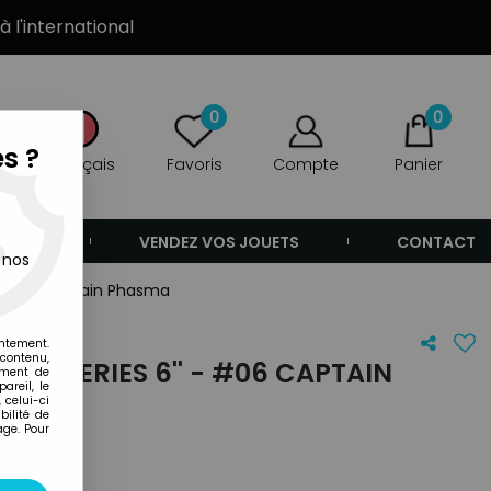
à l'international
0
0
s ?
Français
Favoris
Compte
Panier
ANDE
VENDEZ VOS JOUETS
CONTACT
 nos
' - #06 Captain Phasma
entement.
 contenu,
ACK SERIES 6'' - #06 CAPTAIN
ement de
areil, le
 celui-ci
ilité de
age. Pour