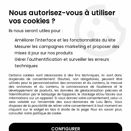
Lulu Berlu, la référence dans l'univers du jouet vintage en
France - Vente à l'international
Nous autorisez-vous à utiliser
vos cookies ?
0
Ils nous seront utiles pour :
Améliorer l'interface et les fonctionnalités du site
Mesurer les campagnes marketing et proposer des
Accueil
>
Star Wars Moderne (1995 et +)
>
Star Wars Figurines 17cm The Black Series (6-inch)
>
Star Wars
mises à jour sur nos produits
The Black Series 6'' - #28 Scarif Stormtrooper Squad Leader
Gérer l'authentification et surveiller les erreurs
(Rogue One)
techniques
Certains cookies sont nécessaires à des fins techniques, ils sont donc
dispensés de consentement. D'autres, non obligatoires, peuvent être
utilisés pour la personnalisation des annonces et du contenu, la mesure
des annonces et du contenu, la connaissance de l'audience et le
développement de produits, les données de géolocalisation précises et
l'identification par le balayage de l'appareil, le stockage et/ou l'accès aux
informations sur un appareil. Si vous donnez votre consentement, celui-ci
sera valable sur l’ensemble des sous-domaines de Lulu Berlu. Vous
disposez de la possibilité de retirer votre consentement à tout moment en
cliquant sur le widget en bas à droite de la page. Pour en savoir plus,
consulter notre politique de cookie.
CONFIGURER