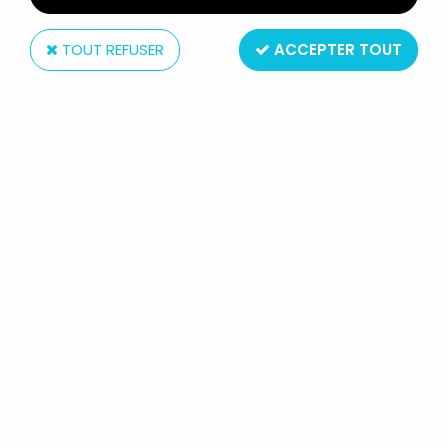
TOUT REFUSER
ACCEPTER TOUT
Hasbro
STAR WARS THE BLACK SERIES 6'' -
#03 KYLO REN