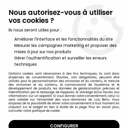
Lulu Berlu, la référence dans l'univers du jouet vintage en
France - Vente à l'international
Nous autorisez-vous à utiliser
vos cookies ?
0
Ils nous seront utiles pour :
Améliorer l'interface et les fonctionnalités du site
Mesurer les campagnes marketing et proposer des
Accueil
>
Star Wars Moderne (1995 et +)
>
Star Wars Figurines 17cm The Black Series (6-inch)
>
Star Wars
mises à jour sur nos produits
The Black Series 6'' - #03 Kylo Ren
Gérer l'authentification et surveiller les erreurs
techniques
Certains cookies sont nécessaires à des fins techniques, ils sont donc
dispensés de consentement. D'autres, non obligatoires, peuvent être
utilisés pour la personnalisation des annonces et du contenu, la mesure
des annonces et du contenu, la connaissance de l'audience et le
développement de produits, les données de géolocalisation précises et
l'identification par le balayage de l'appareil, le stockage et/ou l'accès aux
informations sur un appareil. Si vous donnez votre consentement, celui-ci
sera valable sur l’ensemble des sous-domaines de Lulu Berlu. Vous
disposez de la possibilité de retirer votre consentement à tout moment en
cliquant sur le widget en bas à droite de la page. Pour en savoir plus,
consulter notre politique de cookie.
CONFIGURER