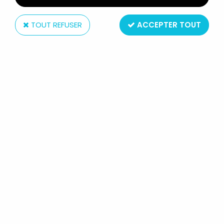
TOUT REFUSER
ACCEPTER TOUT
Hasbro
STAR WARS THE BLACK SERIES 6'' -
JABBA THE HUTT