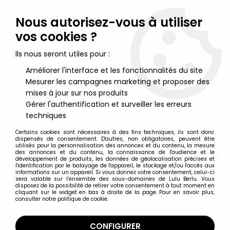
Lulu Berlu, la référence dans l'univers du jouet vintage en
France - Vente à l'international
Nous autorisez-vous à utiliser
vos cookies ?
0
Ils nous seront utiles pour :
Améliorer l'interface et les fonctionnalités du site
Mesurer les campagnes marketing et proposer des
Accueil
>
Star Wars Moderne (1995 et +)
>
Star Wars Figurines 17cm The Black Series (6-inch)
>
Star Wars
mises à jour sur nos produits
The Black Series 6'' - Jabba the Hutt
Gérer l'authentification et surveiller les erreurs
techniques
Certains cookies sont nécessaires à des fins techniques, ils sont donc
dispensés de consentement. D'autres, non obligatoires, peuvent être
utilisés pour la personnalisation des annonces et du contenu, la mesure
des annonces et du contenu, la connaissance de l'audience et le
développement de produits, les données de géolocalisation précises et
l'identification par le balayage de l'appareil, le stockage et/ou l'accès aux
informations sur un appareil. Si vous donnez votre consentement, celui-ci
sera valable sur l’ensemble des sous-domaines de Lulu Berlu. Vous
disposez de la possibilité de retirer votre consentement à tout moment en
cliquant sur le widget en bas à droite de la page. Pour en savoir plus,
consulter notre politique de cookie.
CONFIGURER