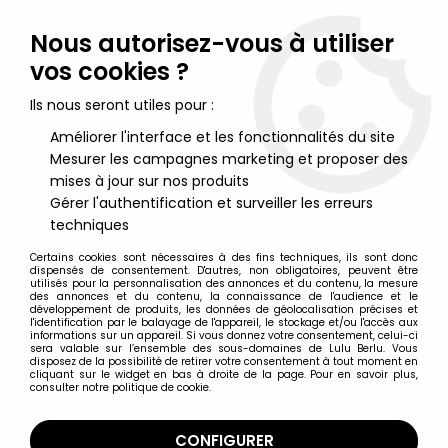
Lulu Berlu, la référence dans l'univers du jouet vintage en
France - Vente à l'international
Nous autorisez-vous à utiliser
vos cookies ?
0
Ils nous seront utiles pour :
Améliorer l'interface et les fonctionnalités du site
Mesurer les campagnes marketing et proposer des
Accueil
>
Star Wars Moderne (1995 et +)
>
Star Wars Merchandising
>
Star Wars The Black Series - Hasbro -
mises à jour sur nos produits
Casque Electronique de Carson Teva (Star Wars: The
Gérer l'authentification et surveiller les erreurs
Mandalorian)
techniques
Certains cookies sont nécessaires à des fins techniques, ils sont donc
dispensés de consentement. D'autres, non obligatoires, peuvent être
utilisés pour la personnalisation des annonces et du contenu, la mesure
des annonces et du contenu, la connaissance de l'audience et le
développement de produits, les données de géolocalisation précises et
l'identification par le balayage de l'appareil, le stockage et/ou l'accès aux
informations sur un appareil. Si vous donnez votre consentement, celui-ci
sera valable sur l’ensemble des sous-domaines de Lulu Berlu. Vous
disposez de la possibilité de retirer votre consentement à tout moment en
cliquant sur le widget en bas à droite de la page. Pour en savoir plus,
consulter notre politique de cookie.
CONFIGURER