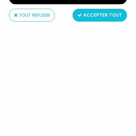
TOUT REFUSER
ACCEPTER TOUT
Hasbro
STAR WARS (THE CLONE WARS) -
HASBRO - AT-TE (ALL TERRAIN