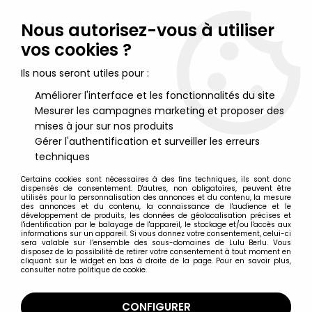
Lulu Berlu, la référence dans l'univers du jouet vintage en
France - Vente à l'international
Nous autorisez-vous à utiliser
vos cookies ?
0
Ils nous seront utiles pour :
Améliorer l'interface et les fonctionnalités du site
Mesurer les campagnes marketing et proposer des
Accueil
>
Star Wars Moderne (1995 et +)
>
2008 - Star Wars The Clone Wars
>
Star Wars (The Clone Wars) -
mises à jour sur nos produits
Hasbro - AT-TE (All Terrain Tactical Enforcer)
Gérer l'authentification et surveiller les erreurs
techniques
Certains cookies sont nécessaires à des fins techniques, ils sont donc
dispensés de consentement. D'autres, non obligatoires, peuvent être
utilisés pour la personnalisation des annonces et du contenu, la mesure
des annonces et du contenu, la connaissance de l'audience et le
développement de produits, les données de géolocalisation précises et
l'identification par le balayage de l'appareil, le stockage et/ou l'accès aux
informations sur un appareil. Si vous donnez votre consentement, celui-ci
sera valable sur l’ensemble des sous-domaines de Lulu Berlu. Vous
disposez de la possibilité de retirer votre consentement à tout moment en
cliquant sur le widget en bas à droite de la page. Pour en savoir plus,
consulter notre politique de cookie.
CONFIGURER