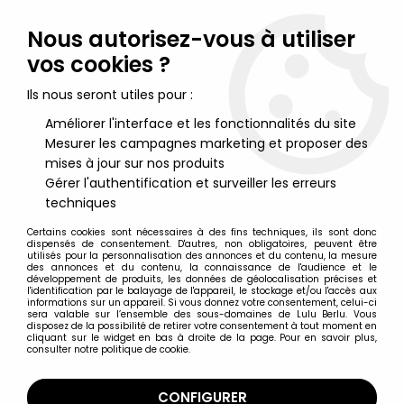
Lulu Berlu, la référence dans l'univers du jouet vintage en
France - Vente à l'international
Nous autorisez-vous à utiliser
vos cookies ?
0
Ils nous seront utiles pour :
Améliorer l'interface et les fonctionnalités du site
Mesurer les campagnes marketing et proposer des
Accueil
>
Star Wars Moderne (1995 et +)
>
1995/1999 - The Power of the Force
>
mises à jour sur nos produits
1996/1997 - Star Wars POTF2 Figurines - Cartes Vertes
>
Star Wars
Gérer l'authentification et surveiller les erreurs
(The Power of the Force) - Kenner - Emperor's Royal Guard (EU
techniques
card)
Certains cookies sont nécessaires à des fins techniques, ils sont donc
dispensés de consentement. D'autres, non obligatoires, peuvent être
utilisés pour la personnalisation des annonces et du contenu, la mesure
des annonces et du contenu, la connaissance de l'audience et le
développement de produits, les données de géolocalisation précises et
l'identification par le balayage de l'appareil, le stockage et/ou l'accès aux
informations sur un appareil. Si vous donnez votre consentement, celui-ci
sera valable sur l’ensemble des sous-domaines de Lulu Berlu. Vous
disposez de la possibilité de retirer votre consentement à tout moment en
cliquant sur le widget en bas à droite de la page. Pour en savoir plus,
consulter notre politique de cookie.
CONFIGURER