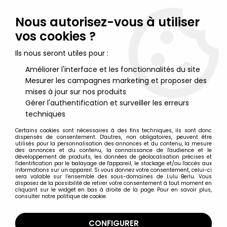
Lulu Berlu, la référence dans l'univers du jouet vintage en
France - Vente à l'international
Nous autorisez-vous à utiliser
vos cookies ?
0
Ils nous seront utiles pour :
Améliorer l'interface et les fonctionnalités du site
Mesurer les campagnes marketing et proposer des
Accueil
>
Star Wars Moderne (1995 et +)
>
1995/1999 - The Power of the Force
>
mises à jour sur nos produits
1996/1997 - Star Wars POTF2 Figurines - Cartes Vertes
>
Star Wars
Gérer l'authentification et surveiller les erreurs
(The Power of the Force - Trilogo) - Kenner - Luke Skywalker
techniques
(Jedi Knight)
Certains cookies sont nécessaires à des fins techniques, ils sont donc
dispensés de consentement. D'autres, non obligatoires, peuvent être
utilisés pour la personnalisation des annonces et du contenu, la mesure
des annonces et du contenu, la connaissance de l'audience et le
développement de produits, les données de géolocalisation précises et
l'identification par le balayage de l'appareil, le stockage et/ou l'accès aux
informations sur un appareil. Si vous donnez votre consentement, celui-ci
sera valable sur l’ensemble des sous-domaines de Lulu Berlu. Vous
disposez de la possibilité de retirer votre consentement à tout moment en
cliquant sur le widget en bas à droite de la page. Pour en savoir plus,
consulter notre politique de cookie.
CONFIGURER